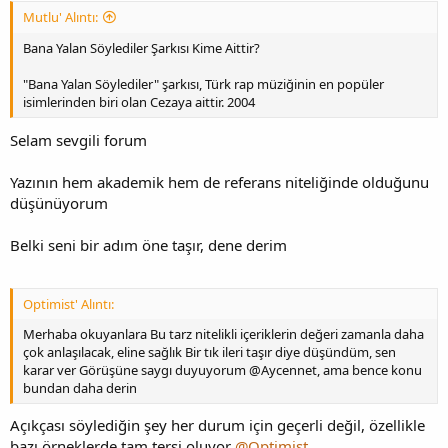
Mutlu' Alıntı:
Bana Yalan Söylediler Şarkısı Kime Aittir?
"Bana Yalan Söylediler" şarkısı, Türk rap müziğinin en popüler
isimlerinden biri olan Cezaya aittir. 2004
Selam sevgili forum
Yazının hem akademik hem de referans niteliğinde olduğunu
düşünüyorum
Belki seni bir adım öne taşır, dene derim
Optimist' Alıntı:
Merhaba okuyanlara Bu tarz nitelikli içeriklerin değeri zamanla daha
çok anlaşılacak, eline sağlık Bir tık ileri taşır diye düşündüm, sen
karar ver Görüşüne saygı duyuyorum @Aycennet, ama bence konu
bundan daha derin
Açıkçası söylediğin şey her durum için geçerli değil, özellikle
bazı örneklerde tam tersi oluyor
@Optimist