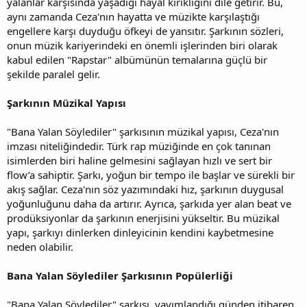
yalanlar karşısında yaşadığı hayal kırıklığını dile getirir. Bu,
aynı zamanda Ceza'nın hayatta ve müzikte karşılaştığı
engellere karşı duyduğu öfkeyi de yansıtır. Şarkının sözleri,
onun müzik kariyerindeki en önemli işlerinden biri olarak
kabul edilen "Rapstar" albümünün temalarına güçlü bir
şekilde paralel gelir.
Şarkının Müzikal Yapısı
"Bana Yalan Söylediler" şarkısının müzikal yapısı, Ceza'nın
imzası niteliğindedir. Türk rap müziğinde en çok tanınan
isimlerden biri haline gelmesini sağlayan hızlı ve sert bir
flow’a sahiptir. Şarkı, yoğun bir tempo ile başlar ve sürekli bir
akış sağlar. Ceza'nın söz yazımındaki hız, şarkının duygusal
yoğunluğunu daha da artırır. Ayrıca, şarkıda yer alan beat ve
prodüksiyonlar da şarkının enerjisini yükseltir. Bu müzikal
yapı, şarkıyı dinlerken dinleyicinin kendini kaybetmesine
neden olabilir.
Bana Yalan Söylediler Şarkısının Popülerliği
"Bana Yalan Söylediler" şarkısı, yayımlandığı günden itibaren