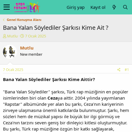
Giriş yap
Kayıt ol
Genel Konuşma Alanı
Bana Yalan Söylediler Şarkısı Kime Ait ?
K
B
Mutlu
7 Ocak 2025
o
a
n
ş
Mutlu
u
l
New member
y
a
u
n
b
g
7 Ocak 2025
#1
a
ı
ş
ç
Bana Yalan Söylediler Şarkısı Kime Aittir?
l
t
a
a
"Bana Yalan Söylediler" şarkısı, Türk rap müziğinin en popüler
t
r
isimlerinden biri olan
Ceza
ya aittir. 2004 yılında yayımlanan
a
i
"Rapstar" albümünde yer alan bu şarkı, Ceza'nın kariyerinin
n
h
zirveye ulaşmasına önemli katkılarda bulunmuştur. Şarkı, hem
i
sözleri hem de müzikal yapısı ile büyük bir ilgi görmüş ve
Ceza'nın tarzını seven geniş bir dinleyici kitlesi oluşturmuştur.
Bu şarkı, Türk rap müziğine özgün bir katkı sağlayarak,