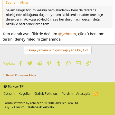
Şebnem' Alıntı:
Selam sevgili forum Yazının hem akademik hem de referans
niteliğinde olduğunu düşünüyorum Belki seni bir adım öne taşır,
dene derim Açıkçası söylediğin şey her durum için geçerli değil,
özellikle bazı örneklerde tam
Tam olarak aynı fikirde değilim
@Şebnem
, çünkü ben tam
tersini deneyimledim zamanında
Cevap yazmak için giriş yap yada kayıt ol.
Facebook
Twitter
Reddit
Pinterest
Tumblr
WhatsApp
E-posta
Link
Paylaş:
Genel Konuşma Alanı
Türkçe (TR)
İletişim
Koşullar
Gizlilik Politikası
Yardım
Anasayfa
R
S
S
Forum software by XenForo™
© 2010-2019 XenForo Ltd.
Büyük Forum
Kalabalık Yalnızlık