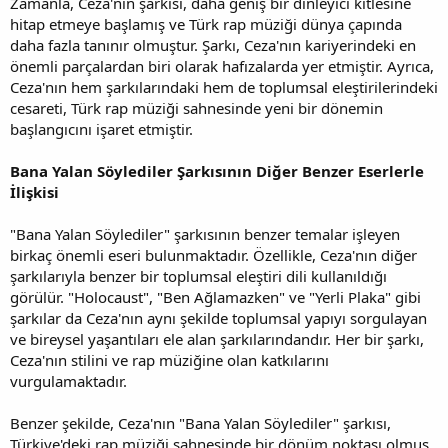
Zamanla, Ceza'nın şarkısı, daha geniş bir dinleyici kitlesine
hitap etmeye başlamış ve Türk rap müziği dünya çapında
daha fazla tanınır olmuştur. Şarkı, Ceza'nın kariyerindeki en
önemli parçalardan biri olarak hafızalarda yer etmiştir. Ayrıca,
Ceza'nın hem şarkılarındaki hem de toplumsal eleştirilerindeki
cesareti, Türk rap müziği sahnesinde yeni bir dönemin
başlangıcını işaret etmiştir.
Bana Yalan Söylediler Şarkısının Diğer Benzer Eserlerle
İlişkisi
"Bana Yalan Söylediler" şarkısının benzer temalar işleyen
birkaç önemli eseri bulunmaktadır. Özellikle, Ceza'nın diğer
şarkılarıyla benzer bir toplumsal eleştiri dili kullanıldığı
görülür. "Holocaust", "Ben Ağlamazken" ve "Yerli Plaka" gibi
şarkılar da Ceza'nın aynı şekilde toplumsal yapıyı sorgulayan
ve bireysel yaşantıları ele alan şarkılarındandır. Her bir şarkı,
Ceza'nın stilini ve rap müziğine olan katkılarını
vurgulamaktadır.
Benzer şekilde, Ceza'nın "Bana Yalan Söylediler" şarkısı,
Türkiye'deki rap müziği sahnesinde bir dönüm noktası olmuş