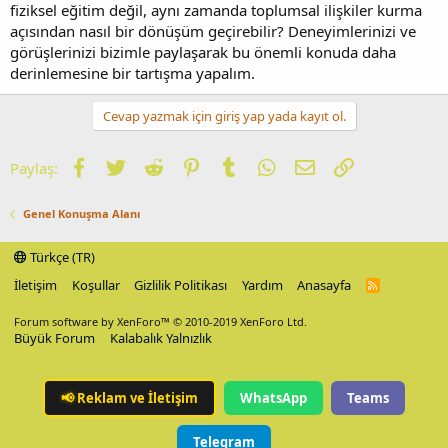
fiziksel eğitim değil, aynı zamanda toplumsal ilişkiler kurma
açısından nasıl bir dönüşüm geçirebilir? Deneyimlerinizi ve
görüşlerinizi bizimle paylaşarak bu önemli konuda daha
derinlemesine bir tartışma yapalım.
Cevap yazmak için giriş yap yada kayıt ol.
Facebook
Twitter
Reddit
Pinterest
Tumblr
WhatsApp
E-posta
Link
Paylaş:
Genel Konuşma Alanı
Türkçe (TR)
İletişim
Koşullar
Gizlilik Politikası
Yardım
Anasayfa
R
S
S
Forum software by XenForo™
© 2010-2019 XenForo Ltd.
Büyük Forum
Kalabalık Yalnızlık
📢
Reklam ve İletişim
WhatsApp
Teams
Telegram