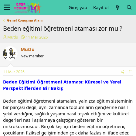
Giriş yap
Kayıt ol
Genel Konuşma Alanı
Beden eğitimi öğretmeni ataması zor mu ?
K
B
Mutlu
11 Mar 2026
o
a
n
ş
Mutlu
u
l
New member
y
a
u
n
b
g
11 Mar 2026
#1
a
ı
ş
ç
Beden Eğitimi Öğretmeni Ataması: Küresel ve Yerel
l
t
Perspektiflerden Bir Bakış
a
a
t
r
Beden eğitimi öğretmeni atamaları, yalnızca eğitim sisteminin
a
i
bir parçası değil, aynı zamanda toplumların gençlerine nasıl
n
h
şekil verdiğini, sağlıklı yaşamı nasıl teşvik ettiğini ve kültürel
i
değerleri nasıl aşılamaya çalıştığını gösteren bir
mikrokozmosdur. Birçok kişi için beden eğitimi öğretmeni,
çocukların fiziksel gelişiminden çok daha fazlasını ifade eder.