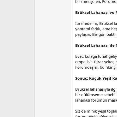
bir mini şölen. Forumda
Brüksel Lahanası ve 
İtiraf edelim, Brüksel l
yöntemi farklı, ama hep
paylaşın. Bir gün baktı
Brüksel Lahanası ile 
Evet, kulağa tuhaf geli
empatisi: “Biraz şeker, 
Forumdaşlar, bu fikir ç
Sonuç: Küçük Yeşil 
Brüksel lahanasıyla ilgi
bir gülümseme sebebi ola
lahanası forumun mask
Siz de minik yeşil topla
forum böyle eğlenceli 