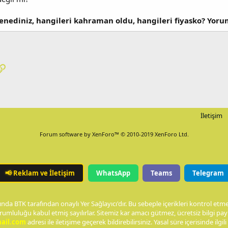
denediniz, hangileri kahraman oldu, hangileri fiyasko? Yoru
pp
osta
Link
İletişim
Forum software by XenForo™
© 2010-2019 XenForo Ltd.
📢
Reklam ve İletişim
WhatsApp
Teams
Telegram
nda BTK tarafından onaylı Yer Sağlayıcı'dır. Bu sebeple içerikleri kontrol et
rumluluğu kabul etmiş sayılırlar. Sitemiz kar amacı gütmez, ücretsiz bilgi p
ail.com
adresi ile iletişime geçerek bildirebilirsiniz. Yasal süre içerisinde ilgili