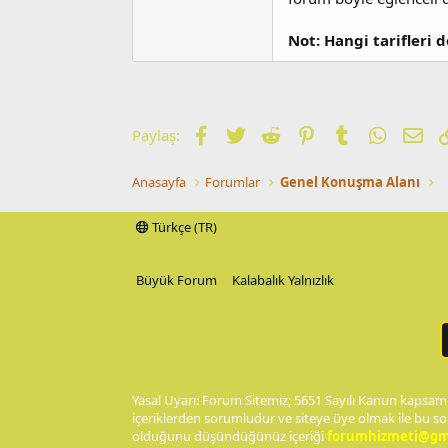
Not: Hangi tarifleri 
Facebook
Twitter
Reddit
Pinterest
Tumblr
WhatsA
E-p
Paylaş:
Anasayfa
Forumlar
Genel Konuşma Alanı
Türkçe (TR)
Büyük Forum
Kalabalık Yalnızlık
Yasal Uyarı: Forum Sitemiz; 5651 Sayılı Kanun kapsamı
içeriklerden sorumludur ve siteye üye olmak ile bu so
olduğunu düşündüğünüz içeriği
forumhizmeti@gm