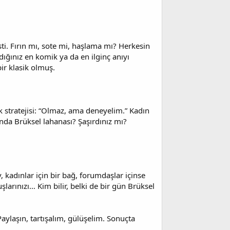
esti. Fırın mı, sote mi, haşlama mı? Herkesin
ığınız en komik ya da en ilginç anıyı
ir klasik olmuş.
ek stratejisi: “Olmaz, ama deneyelim.” Kadın
rında Brüksel lahanası? Şaşırdınız mı?
, kadınlar için bir bağ, forumdaşlar içinse
uşlarınızı… Kim bilir, belki de bir gün Brüksel
Paylaşın, tartışalım, gülüşelim. Sonuçta