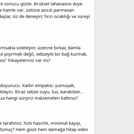
ve sonucu gözle. Brüksel lahanasını ikiye
stra hamle var: üstüne azıcık parmesan
aşlar, siz de deneyin; fırın sıcaklığı ve süreyi
arımsakla soteleyin; üzerine birkaç damla
 pişirmek değil, sebzeyle bir bağ kurmak.
si” hikayeleriniz var mı?
 ve doyurucu. Kadın empatisi: yumuşak,
kleyin. Biraz sebze suyu, tuz, karabiber…
za hangi sürpriz malzemeleri kattınız?
arafımız: hızlı hazırlık, minimal kayıp,
sos. Sonuç? Hem göze hem damağa hitap eden