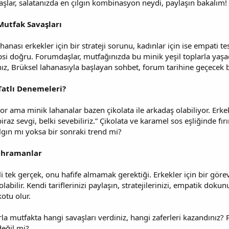
şlar, salatanızda en çılgın kombinasyon neydi, paylaşın bakalım!
Mutfak Savaşları
ahanası erkekler için bir strateji sorunu, kadınlar için ise empati t
si doğru. Forumdaşlar, mutfağınızda bu minik yeşil toplarla yaşad
nız, Brüksel lahanasıyla başlayan sohbet, forum tarihine geçecek b
Tatlı Denemeleri?
yor ama minik lahanalar bazen çikolata ile arkadaş olabiliyor. Erk
biraz sevgi, belki sevebiliriz.” Çikolata ve karamel sos eşliğinde fı
ılgın mı yoksa bir sonraki trend mi?
Kahramanlar
li tek gerçek, onu hafife almamak gerektiği. Erkekler için bir görev
bilir. Kendi tariflerinizi paylaşın, stratejilerinizi, empatik dokun
otu olur.
rla mutfakta hangi savaşları verdiniz, hangi zaferleri kazandınız? 
değil mi?