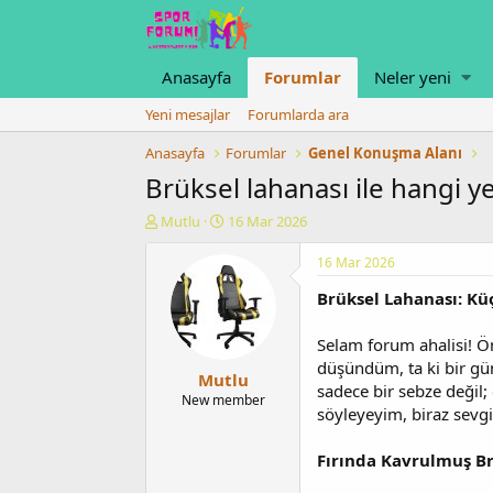
Anasayfa
Forumlar
Neler yeni
Yeni mesajlar
Forumlarda ara
Anasayfa
Forumlar
Genel Konuşma Alanı
Brüksel lahanası ile hangi ye
K
B
Mutlu
16 Mar 2026
o
a
n
ş
16 Mar 2026
u
l
Brüksel Lahanası: Kü
y
a
u
n
b
g
Selam forum ahalisi! Ön
a
ı
düşündüm, ta ki bir gün
Mutlu
ş
ç
sadece bir sebze değil;
l
t
New member
söyleyeyim, biraz sevgi,
a
a
t
r
a
i
Fırında Kavrulmuş Brü
n
h