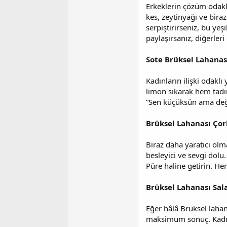
i
Erkeklerin çözüm odaklı
kes, zeytinyağı ve biraz
serpiştirirseniz, bu yeş
paylaşırsanız, diğerleri 
Sote Brüksel Lahana
Kadınların ilişki odakl
limon sıkarak hem tadı
“Sen küçüksün ama değer
Brüksel Lahanası Çorb
Biraz daha yaratıcı olma
besleyici ve sevgi dolu
Püre haline getirin. He
Brüksel Lahanası Sal
Eğer hâlâ Brüksel lahan
maksimum sonuç. Kadın 