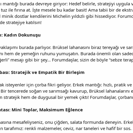
 mantığı burada devreye giriyor: Hedef belirle, stratejiyi uygula 
 tuz ile fırına at. İşte mesele bu kadar basit! Ama tabii bir de ek
il minik dostlar kendilerini Michelin yıldızlı gibi hissediyor. Forumd
de stratejiye katılsın!
sı: Kadın Dokunuşu
ı yaklaşımı burada parlıyor. Brüksel lahanasını biraz tereyağı ve s
nı hem de yemeğin ruhunu yumuşatın. Burada önemli olan sadece
li” mesajı gibi bir şey… Forumdaşlar, sizin de böyle “sebze terapi
ası: Stratejik ve Empatik Bir Birleşim
k isteyenler için çorba fikri geliyor. Erkek mantığı: hızlı, pratik
. Bir tencerede soğan ve sarımsağı kavurup, Brüksel lahanalarını e
m stratejik hem de duygusal bir yemek çıktı! Forumdaşlar, çorbanı
atası: Mini Toplar, Maksimum Eğlence
asına mesafeliyseniz, onu çiğden, salata formunda deneyin. Erkek t
tarafımız: renkli malzemeler, ceviz, nar taneleri ve hafif bir 