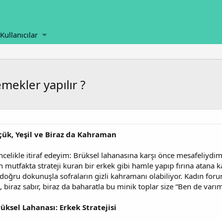
Kullanıcılar
mekler yapılır ?
çük, Yeşil ve Biraz da Kahraman
celikle itiraf edeyim: Brüksel lahanasına karşı önce mesafeliydim.
 mutfakta strateji kuran bir erkek gibi hamle yapıp fırına atana ka
 doğru dokunuşla sofraların gizli kahramanı olabiliyor. Kadın fo
 biraz sabır, biraz da baharatla bu minik toplar size “Ben de varım
ksel Lahanası: Erkek Stratejisi