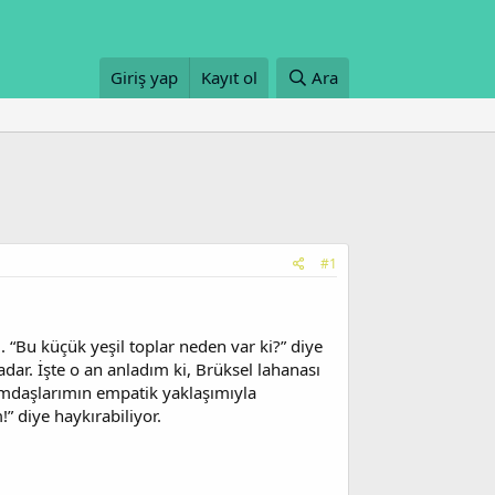
Giriş yap
Kayıt ol
Ara
#1
 “Bu küçük yeşil toplar neden var ki?” diye
dar. İşte o an anladım ki, Brüksel lahanası
rumdaşlarımın empatik yaklaşımıyla
!” diye haykırabiliyor.