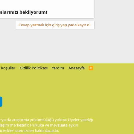
mlarınızı bekliyorum!
Cevap yazmak için giriş yap yada kayıt ol.
Koşullar
Gizlilik Politikası
Yardım
Anasayfa
R
S
S
me ya da araştırma yükümlülüğü yoktur. Üyeler yazdığı
aylaşım merkezidir. Hukuka ve mevzuata aykırı
 içerikler sitemizden kaldırılacaktır.