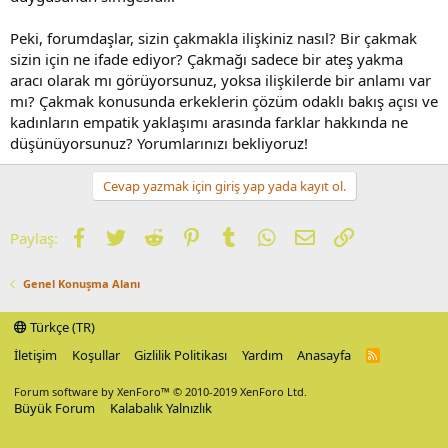
Peki, forumdaşlar, sizin çakmakla ilişkiniz nasıl? Bir çakmak
sizin için ne ifade ediyor? Çakmağı sadece bir ateş yakma
aracı olarak mı görüyorsunuz, yoksa ilişkilerde bir anlamı var
mı? Çakmak konusunda erkeklerin çözüm odaklı bakış açısı ve
kadınların empatik yaklaşımı arasında farklar hakkında ne
düşünüyorsunuz? Yorumlarınızı bekliyoruz!
Cevap yazmak için giriş yap yada kayıt ol.
Facebook
Twitter
Reddit
Pinterest
Tumblr
WhatsApp
E-posta
Link
Paylaş:
Genel Konuşma Alanı
Türkçe (TR)
İletişim
Koşullar
Gizlilik Politikası
Yardım
Anasayfa
R
S
S
Forum software by XenForo™
© 2010-2019 XenForo Ltd.
Büyük Forum
Kalabalık Yalnızlık