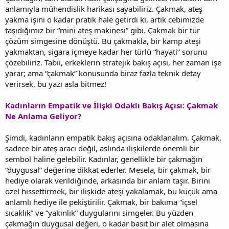
anlamıyla mühendislik harikası sayabiliriz. Çakmak, ateş
yakma işini o kadar pratik hale getirdi ki, artık cebimizde
taşıdığımız bir “mini ateş makinesi” gibi. Çakmak bir tür
çözüm simgesine dönüştü. Bu çakmakla, bir kamp ateşi
yakmaktan, sigara içmeye kadar her türlü “hayati” sorunu
çözebiliriz. Tabii, erkeklerin stratejik bakış açısı, her zaman işe
yarar; ama “çakmak” konusunda biraz fazla teknik detay
verirsek, bu yazı asla bitmez!
Kadınların Empatik ve İlişki Odaklı Bakış Açısı: Çakmak
Ne Anlama Geliyor?
Şimdi, kadınların empatik bakış açısına odaklanalım. Çakmak,
sadece bir ateş aracı değil, aslında ilişkilerde önemli bir
sembol haline gelebilir. Kadınlar, genellikle bir çakmağın
“duygusal” değerine dikkat ederler. Mesela, bir çakmak, bir
hediye olarak verildiğinde, arkasında bir anlam taşır. Birini
özel hissettirmek, bir ilişkide ateşi yakalamak, bu küçük ama
anlamlı hediye ile pekiştirilir. Çakmak, bir bakıma “içsel
sıcaklık” ve “yakınlık” duygularını simgeler. Bu yüzden
çakmağın duygusal değeri, o kadar basit bir alet olmasına