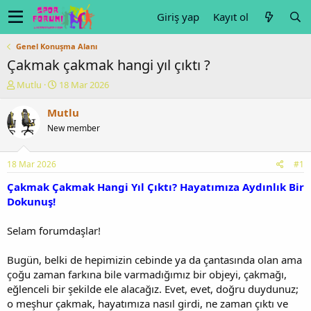
Giriş yap
Kayıt ol
Genel Konuşma Alanı
Çakmak çakmak hangi yıl çıktı ?
K
B
Mutlu
18 Mar 2026
o
a
n
ş
Mutlu
u
l
New member
y
a
u
n
b
g
18 Mar 2026
#1
a
ı
ş
ç
Çakmak Çakmak Hangi Yıl Çıktı? Hayatımıza Aydınlık Bir
l
t
Dokunuş!
a
a
t
r
Selam forumdaşlar!
a
i
n
h
Bugün, belki de hepimizin cebinde ya da çantasında olan ama
i
çoğu zaman farkına bile varmadığımız bir objeyi, çakmağı,
eğlenceli bir şekilde ele alacağız. Evet, evet, doğru duydunuz;
o meşhur çakmak, hayatımıza nasıl girdi, ne zaman çıktı ve