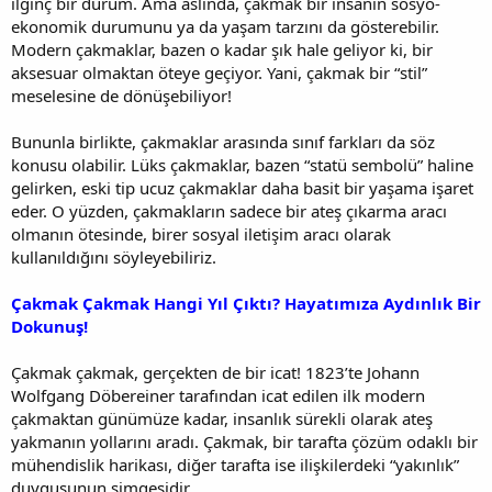
ilginç bir durum. Ama aslında, çakmak bir insanın sosyo-
ekonomik durumunu ya da yaşam tarzını da gösterebilir.
Modern çakmaklar, bazen o kadar şık hale geliyor ki, bir
aksesuar olmaktan öteye geçiyor. Yani, çakmak bir “stil”
meselesine de dönüşebiliyor!
Bununla birlikte, çakmaklar arasında sınıf farkları da söz
konusu olabilir. Lüks çakmaklar, bazen “statü sembolü” haline
gelirken, eski tip ucuz çakmaklar daha basit bir yaşama işaret
eder. O yüzden, çakmakların sadece bir ateş çıkarma aracı
olmanın ötesinde, birer sosyal iletişim aracı olarak
kullanıldığını söyleyebiliriz.
Çakmak Çakmak Hangi Yıl Çıktı? Hayatımıza Aydınlık Bir
Dokunuş!
Çakmak çakmak, gerçekten de bir icat! 1823’te Johann
Wolfgang Döbereiner tarafından icat edilen ilk modern
çakmaktan günümüze kadar, insanlık sürekli olarak ateş
yakmanın yollarını aradı. Çakmak, bir tarafta çözüm odaklı bir
mühendislik harikası, diğer tarafta ise ilişkilerdeki “yakınlık”
duygusunun simgesidir.