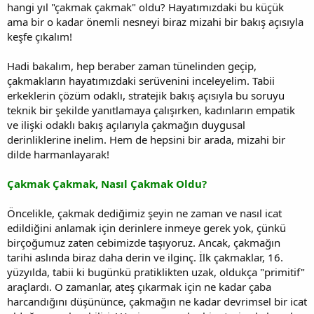
hangi yıl "çakmak çakmak" oldu? Hayatımızdaki bu küçük
ama bir o kadar önemli nesneyi biraz mizahi bir bakış açısıyla
keşfe çıkalım!
Hadi bakalım, hep beraber zaman tünelinden geçip,
çakmakların hayatımızdaki serüvenini inceleyelim. Tabii
erkeklerin çözüm odaklı, stratejik bakış açısıyla bu soruyu
teknik bir şekilde yanıtlamaya çalışırken, kadınların empatik
ve ilişki odaklı bakış açılarıyla çakmağın duygusal
derinliklerine inelim. Hem de hepsini bir arada, mizahi bir
dilde harmanlayarak!
Çakmak Çakmak, Nasıl Çakmak Oldu?
Öncelikle, çakmak dediğimiz şeyin ne zaman ve nasıl icat
edildiğini anlamak için derinlere inmeye gerek yok, çünkü
birçoğumuz zaten cebimizde taşıyoruz. Ancak, çakmağın
tarihi aslında biraz daha derin ve ilginç. İlk çakmaklar, 16.
yüzyılda, tabii ki bugünkü pratiklikten uzak, oldukça "primitif"
araçlardı. O zamanlar, ateş çıkarmak için ne kadar çaba
harcandığını düşününce, çakmağın ne kadar devrimsel bir icat