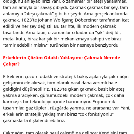
olduğunu anlayabiliriz! Yani, o zamanlar bir ateşi yakalamak,
tam anlamıyla bir savaş gibiydi. Çakmak çakmak bir şey, tam
anlamıyla “ateşi çakmak” gibi bir şeydi! Ama gerçek anlamda
çakmak, 1823’te Johann Wolfgang Döbereiner tarafından icat
edildi ve her şey değişti. Bu tarihte, ilk modern çakmak
tasarlandı. Ama tabii, o zamanlar o kadar da "şık" değildi,
metal kutu, biraz karışık bir mekanizmaya sahipti ve biraz
“tamir edebilir misin?” türünden bir nesneye benziyordu.
Erkeklerin Çözüm Odaklı Yaklaşımı: Çakmak Nerede
Çalışır?
Erkeklerin çözüm odaklı ve stratejik bakış açılarıyla çakmağın
gelişimini ele alırsak, tam olarak nasıl daha verimli hale
geldiğini düşünebiliriz. 1823'te çıkan çakmak, basit bir ateş
yakma aracıyken, günümüzdeki modern çakmak, çok daha
karmaşık bir teknolojiyi içinde barındırıyor. Ergonomik
tasarımlar, gaz tüpleri, rüzgârda yanma, ne ararsanız var. Yani,
erkeklerin stratejik yaklaşımını biraz “çok fonksiyonlu”
çakmaklarla ilişkilendirebiliriz.
Çakmağın, tam olarak nasıl çalıştığına gelince: Kendisini tam