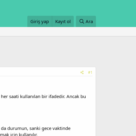
Giriş yap
Kayıt ol
Ara
#1
r saati kullanılan bir ifadedir. Ancak bu
a da durumun, sanki gece vaktinde
ak için kullanılır.