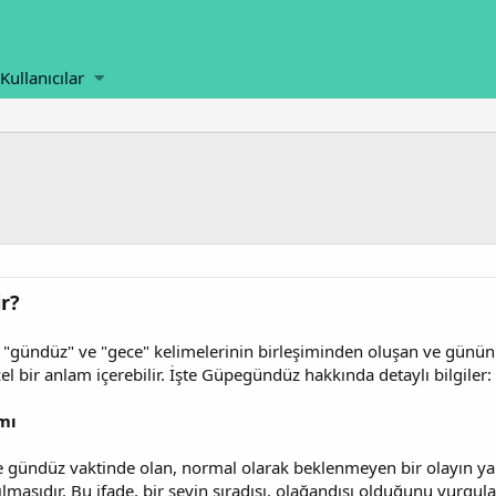
Kullanıcılar
r?
gündüz" ve "gece" kelimelerinin birleşiminden oluşan ve günün he
l bir anlam içerebilir. İşte Güpegündüz hakkında detaylı bilgiler:
mı
 gündüz vaktinde olan, normal olarak beklenmeyen bir olayın y
lmasıdır. Bu ifade, bir şeyin sıradışı, olağandışı olduğunu vurgulam