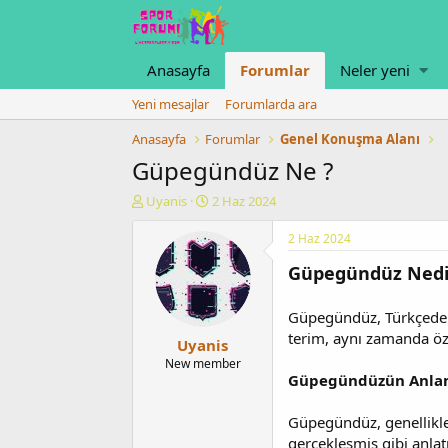
Anasayfa
Forumlar
Neler yeni
Yeni mesajlar
Forumlarda ara
Anasayfa
Forumlar
Genel Konuşma Alanı
Güpegündüz Ne ?
K
B
Uyanis
2 Haz 2024
o
a
n
ş
2 Haz 2024
u
l
Güpegündüz Nedi
y
a
u
n
b
g
Güpegündüz, Türkçede "
a
ı
terim, aynı zamanda öze
Uyanis
ş
ç
l
t
New member
Güpegündüzün Anla
a
a
t
r
a
i
Güpegündüz, genellikle
n
h
gerçekleşmiş gibi anlatı