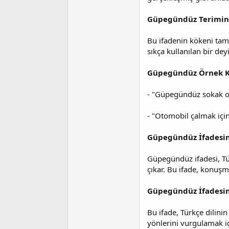
i
Güpegündüz Terimin
Bu ifadenin kökeni tam
sıkça kullanılan bir dey
Güpegündüz Örnek K
- "Güpegündüz sokak ort
- "Otomobil çalmak için
Güpegündüz İfadesini
Güpegündüz ifadesi, Tü
çıkar. Bu ifade, konuşma
Güpegündüz İfadesi
Bu ifade, Türkçe dilinin
yönlerini vurgulamak için