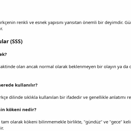
kçenin renkli ve esnek yapısını yansıtan önemli bir deyimdir. Günde
r.
lar (SSS)
ek?
ktinde olan ancak normal olarak beklenmeyen bir olayın ya da 
rede kullanılır?
e dilinde sıklıkla kullanılan bir ifadedir ve genellikle anlatımı re
in kökeni nedir?
tam olarak kökeni bilinmemekle birlikte, "gündüz" ve "gece" kel
r.