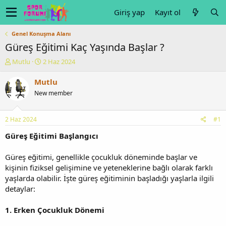
Giriş yap
Kayıt ol
Genel Konuşma Alanı
Güreş Eğitimi Kaç Yaşında Başlar ?
K
B
Mutlu
2 Haz 2024
o
a
n
ş
Mutlu
u
l
New member
y
a
u
n
b
g
2 Haz 2024
#1
a
ı
ş
ç
Güreş Eğitimi Başlangıcı
l
t
a
a
Güreş eğitimi, genellikle çocukluk döneminde başlar ve
t
r
kişinin fiziksel gelişimine ve yeteneklerine bağlı olarak farklı
a
i
yaşlarda olabilir. İşte güreş eğitiminin başladığı yaşlarla ilgili
n
h
detaylar:
i
1. Erken Çocukluk Dönemi