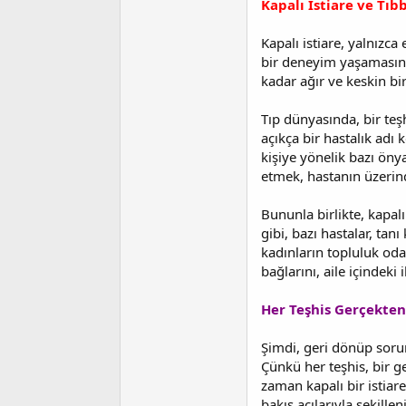
Kapalı İstiare ve Tıbb
Kapalı istiare, yalnızca 
bir deneyim yaşamasını
kadar ağır ve keskin bi
Tıp dünyasında, bir teş
açıkça bir hastalık adı 
kişiye yönelik bazı öny
etmek, hastanın üzerind
Bununla birlikte, kapalı
gibi, bazı hastalar, tan
kadınların topluluk oda
bağlarını, aile içindeki 
Her Teşhis Gerçekten 
Şimdi, geri dönüp sorum
Çünkü her teşhis, bir ge
zaman kapalı bir istia
bakış açılarıyla şekillen