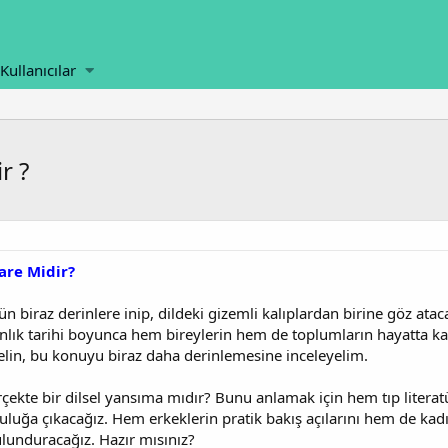
Kullanıcılar
r ?
iare Midir?
biraz derinlere inip, dildeki gizemli kalıplardan birine göz atacağ
lık tarihi boyunca hem bireylerin hem de toplumların hayatta kalm
Gelin, bu konuyu biraz daha derinlemesine inceleyelim.
erçekte bir dilsel yansıma mıdır? Bunu anlamak için hem tıp lite
culuğa çıkacağız. Hem erkeklerin pratik bakış açılarını hem de kad
ulunduracağız. Hazır mısınız?