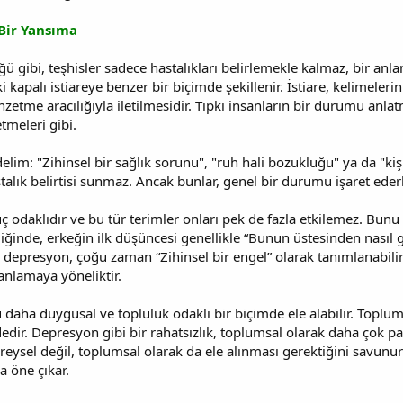
 Bir Yansıma
ü gibi, teşhisler sadece hastalıkları belirlemekle kalmaz, bir anla
 kapalı istiareye benzer bir biçimde şekillenir. İstiare, kelimelerin 
zetme aracılığıyla iletilmesidir. Tıpkı insanların bir durumu an
etmeleri gibi.
lim: "Zihinsel bir sağlık sorunu", "ruh hali bozukluğu" ya da "kişi
alık belirtisi sunmaz. Ancak bunlar, genel bir durumu işaret ederk
ç odaklıdır ve bu tür terimler onları pek de fazla etkilemez. Bunu 
iğinde, erkeğin ilk düşüncesi genellikle “Bunun üstesinden nasıl 
 depresyon, çoğu zaman “Zihinsel bir engel” olarak tanımlanabili
 anlamaya yöneliktir.
daha duygusal ve topluluk odaklı bir biçimde ele alabilir. Toplum
dir. Depresyon gibi bir rahatsızlık, toplumsal olarak daha çok payl
bireysel değil, toplumsal olarak da ele alınması gerektiğini savunu
a öne çıkar.