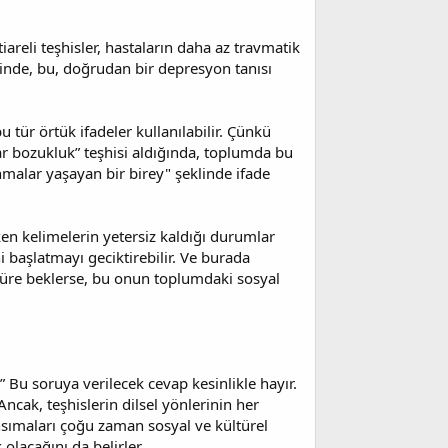
tiareli teşhisler, hastaların daha az travmatik
inde, bu, doğrudan bir depresyon tanısı
 tür örtük ifadeler kullanılabilir. Çünkü
olar bozukluk” teşhisi aldığında, toplumda bu
anmalar yaşayan bir birey" şeklinde ifade
ırken kelimelerin yetersiz kaldığı durumlar
i başlatmayı geciktirebilir. Ve burada
a süre beklerse, bu onun toplumdaki sosyal
 Bu soruya verilecek cevap kesinlikle hayır.
Ancak, teşhislerin dilsel yönlerinin her
nsımaları çoğu zaman sosyal ve kültürel
 olacağını da belirler.