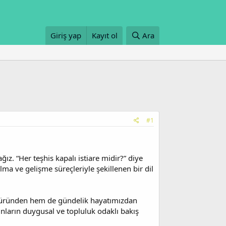
Giriş yap
Kayıt ol
Ara
#1
ız. “Her teşhis kapalı istiare midir?” diye
a ve gelişme süreçleriyle şekillenen bir dil
ratüründen hem de gündelik hayatımızdan
ınların duygusal ve topluluk odaklı bakış