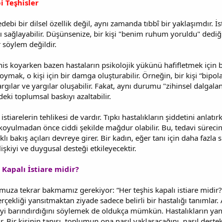
i Teşhisler
edebi bir dilsel özellik değil, aynı zamanda tıbbî bir yaklaşımdır. İs
 sağlayabilir. Düşünsenize, bir kişi "benim ruhum yoruldu" dediğ
r söylem değildir.
his koyarken bazen hastaların psikolojik yükünü hafifletmek için bu
koymak, o kişi için bir damga oluşturabilir. Örneğin, bir kişi “bip
argılar ve yargılar oluşabilir. Fakat, aynı durumu "zihinsel dalgal
eki toplumsal baskıyı azaltabilir.
 istiarelerin tehlikesi de vardır. Tıpkı hastalıkların şiddetini anlat
ı koyulmadan önce ciddi şekilde mağdur olabilir. Bu, tedavi sürecin
klı bakış açıları devreye girer. Bir kadın, eğer tanı için daha fazl
ilişkiyi ve duygusal desteği etkileyecektir.
Kapalı İstiare midir?
uza tekrar bakmamız gerekiyor: “Her teşhis kapalı istiare midir?”
rçekliği yansıtmaktan ziyade sadece belirli bir hastalığı tanımlar. 
reyi barındırdığını söylemek de oldukça mümkün. Hastalıkların ya
ir. Bir kişinin tanısı, toplumun ona nasıl yaklaşacağını, nasıl destek