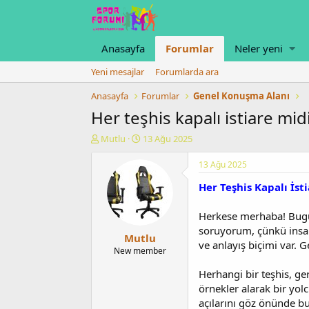
Anasayfa
Forumlar
Neler yeni
Yeni mesajlar
Forumlarda ara
Anasayfa
Forumlar
Genel Konuşma Alanı
Her teşhis kapalı istiare midi
K
B
Mutlu
13 Ağu 2025
o
a
n
ş
13 Ağu 2025
u
l
Her Teşhis Kapalı İst
y
a
u
n
b
g
Herkese merhaba! Bugün 
a
ı
soruyorum, çünkü insan
Mutlu
ş
ç
ve anlayış biçimi var. 
l
t
New member
a
a
Herhangi bir teşhis, g
t
r
a
i
örnekler alarak bir yol
n
h
açılarını göz önünde b