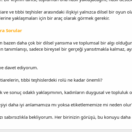
are ve tıbbi teşhisler arasındaki ilişkiyi yalnızca dilsel bir oyun
rlerine yaklaşmaları için bir araç olarak görmek gerekir.
ra Sorular
in bazen daha çok bir dilsel yansıma ve toplumsal bir algı olduğunu
arın tanımlanışı, sadece bireysel bir gerçeği yansıtmakla kalmaz
ye davet ediyorum.
istiarelerin, tıbbi teşhislerdeki rolü ne kadar önemli?
ik ve sonuç odaklı yaklaşımının, kadınların duygusal ve topluluk od
r kişiyi daha iyi anlamamıza mı yoksa etiketlememize mi neden olur
ızı sabırsızlıkla bekliyorum. Her birinizin görüşü, bu konuyu da