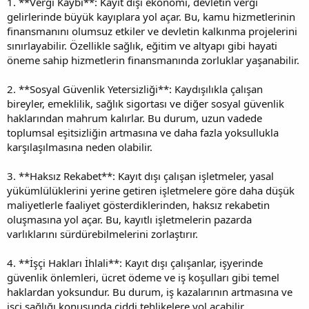
1. **Vergi Kaybı**: Kayıt dışı ekonomi, devletin vergi
gelirlerinde büyük kayıplara yol açar. Bu, kamu hizmetlerinin
finansmanını olumsuz etkiler ve devletin kalkınma projelerini
sınırlayabilir. Özellikle sağlık, eğitim ve altyapı gibi hayati
öneme sahip hizmetlerin finansmanında zorluklar yaşanabilir.
2. **Sosyal Güvenlik Yetersizliği**: Kaydışılıkla çalışan
bireyler, emeklilik, sağlık sigortası ve diğer sosyal güvenlik
haklarından mahrum kalırlar. Bu durum, uzun vadede
toplumsal eşitsizliğin artmasına ve daha fazla yoksullukla
karşılaşılmasına neden olabilir.
3. **Haksız Rekabet**: Kayıt dışı çalışan işletmeler, yasal
yükümlülüklerini yerine getiren işletmelere göre daha düşük
maliyetlerle faaliyet gösterdiklerinden, haksız rekabetin
oluşmasına yol açar. Bu, kayıtlı işletmelerin pazarda
varlıklarını sürdürebilmelerini zorlaştırır.
4. **İşçi Hakları İhlali**: Kayıt dışı çalışanlar, işyerinde
güvenlik önlemleri, ücret ödeme ve iş koşulları gibi temel
haklardan yoksundur. Bu durum, iş kazalarının artmasına ve
işçi sağlığı konusunda ciddi tehlikelere yol açabilir.