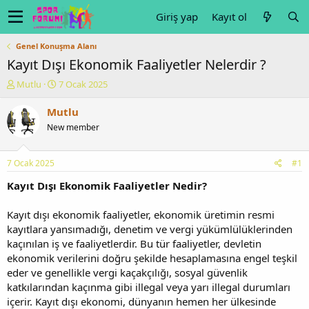
Giriş yap
Kayıt ol
Genel Konuşma Alanı
Kayıt Dışı Ekonomik Faaliyetler Nelerdir ?
K
B
Mutlu
7 Ocak 2025
o
a
n
ş
Mutlu
u
l
New member
y
a
u
n
b
g
7 Ocak 2025
#1
a
ı
ş
ç
Kayıt Dışı Ekonomik Faaliyetler Nedir?
l
t
a
a
Kayıt dışı ekonomik faaliyetler, ekonomik üretimin resmi
t
r
kayıtlara yansımadığı, denetim ve vergi yükümlülüklerinden
a
i
kaçınılan iş ve faaliyetlerdir. Bu tür faaliyetler, devletin
n
h
ekonomik verilerini doğru şekilde hesaplamasına engel teşkil
i
eder ve genellikle vergi kaçakçılığı, sosyal güvenlik
katkılarından kaçınma gibi illegal veya yarı illegal durumları
içerir. Kayıt dışı ekonomi, dünyanın hemen her ülkesinde