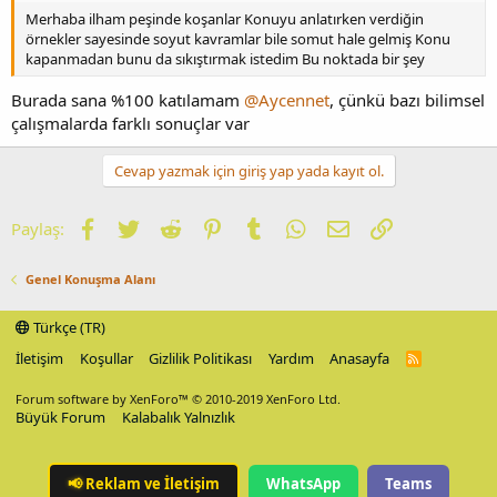
Merhaba ilham peşinde koşanlar Konuyu anlatırken verdiğin
örnekler sayesinde soyut kavramlar bile somut hale gelmiş Konu
kapanmadan bunu da sıkıştırmak istedim Bu noktada bir şey
Burada sana %100 katılamam
@Aycennet
, çünkü bazı bilimsel
çalışmalarda farklı sonuçlar var
Cevap yazmak için giriş yap yada kayıt ol.
Facebook
Twitter
Reddit
Pinterest
Tumblr
WhatsApp
E-posta
Link
Paylaş:
Genel Konuşma Alanı
Türkçe (TR)
İletişim
Koşullar
Gizlilik Politikası
Yardım
Anasayfa
R
S
S
Forum software by XenForo™
© 2010-2019 XenForo Ltd.
Büyük Forum
Kalabalık Yalnızlık
📢
Reklam ve İletişim
WhatsApp
Teams