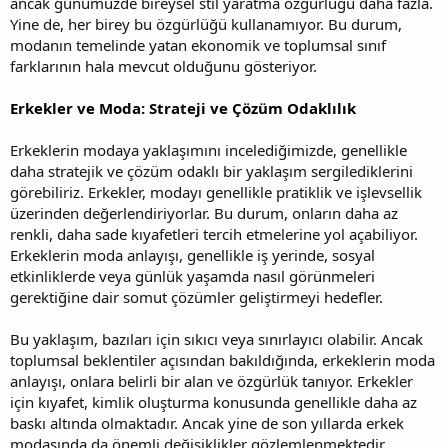
ancak günümüzde bireysel stil yaratma özgürlüğü daha fazla.
Yine de, her birey bu özgürlüğü kullanamıyor. Bu durum,
modanın temelinde yatan ekonomik ve toplumsal sınıf
farklarının hala mevcut olduğunu gösteriyor.
Erkekler ve Moda: Strateji ve Çözüm Odaklılık
Erkeklerin modaya yaklaşımını incelediğimizde, genellikle
daha stratejik ve çözüm odaklı bir yaklaşım sergilediklerini
görebiliriz. Erkekler, modayı genellikle pratiklik ve işlevsellik
üzerinden değerlendiriyorlar. Bu durum, onların daha az
renkli, daha sade kıyafetleri tercih etmelerine yol açabiliyor.
Erkeklerin moda anlayışı, genellikle iş yerinde, sosyal
etkinliklerde veya günlük yaşamda nasıl görünmeleri
gerektiğine dair somut çözümler geliştirmeyi hedefler.
Bu yaklaşım, bazıları için sıkıcı veya sınırlayıcı olabilir. Ancak
toplumsal beklentiler açısından bakıldığında, erkeklerin moda
anlayışı, onlara belirli bir alan ve özgürlük tanıyor. Erkekler
için kıyafet, kimlik oluşturma konusunda genellikle daha az
baskı altında olmaktadır. Ancak yine de son yıllarda erkek
modasında da önemli değişiklikler gözlemlenmektedir.