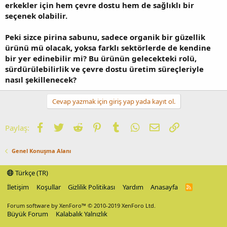
erkekler için hem çevre dostu hem de sağlıklı bir
seçenek olabilir.
Peki sizce pirina sabunu, sadece organik bir güzellik
ürünü mü olacak, yoksa farklı sektörlerde de kendine
bir yer edinebilir mi? Bu ürünün gelecekteki rolü,
sürdürülebilirlik ve çevre dostu üretim süreçleriyle
nasıl şekillenecek?
Cevap yazmak için giriş yap yada kayıt ol.
Facebook
Twitter
Reddit
Pinterest
Tumblr
WhatsApp
E-posta
Link
Paylaş:
Genel Konuşma Alanı
Türkçe (TR)
İletişim
Koşullar
Gizlilik Politikası
Yardım
Anasayfa
R
S
S
Forum software by XenForo™
© 2010-2019 XenForo Ltd.
Büyük Forum
Kalabalık Yalnızlık