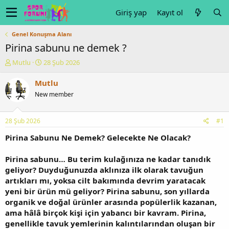
Giriş yap
Kayıt ol
Genel Konuşma Alanı
Pirina sabunu ne demek ?
K
B
Mutlu
28 Şub 2026
o
a
n
ş
Mutlu
u
l
New member
y
a
u
n
b
g
28 Şub 2026
#1
a
ı
ş
ç
Pirina Sabunu Ne Demek? Gelecekte Ne Olacak?
l
t
a
a
Pirina sabunu… Bu terim kulağınıza ne kadar tanıdık
t
r
geliyor? Duyduğunuzda aklınıza ilk olarak tavuğun
a
i
artıkları mı, yoksa cilt bakımında devrim yaratacak
n
h
yeni bir ürün mü geliyor? Pirina sabunu, son yıllarda
i
organik ve doğal ürünler arasında popülerlik kazanan,
ama hâlâ birçok kişi için yabancı bir kavram. Pirina,
genellikle tavuk yemlerinin kalıntılarından oluşan bir