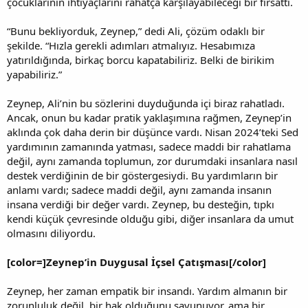
çocuklarının ihtiyaçlarını rahatça karşılayabileceği bir fırsattı.
“Bunu bekliyorduk, Zeynep,” dedi Ali, çözüm odaklı bir
şekilde. “Hızla gerekli adımları atmalıyız. Hesabımıza
yatırıldığında, birkaç borcu kapatabiliriz. Belki de birikim
yapabiliriz.”
Zeynep, Ali’nin bu sözlerini duyduğunda içi biraz rahatladı.
Ancak, onun bu kadar pratik yaklaşımına rağmen, Zeynep’in
aklında çok daha derin bir düşünce vardı. Nisan 2024’teki Sed
yardımının zamanında yatması, sadece maddi bir rahatlama
değil, aynı zamanda toplumun, zor durumdaki insanlara nasıl
destek verdiğinin de bir göstergesiydi. Bu yardımların bir
anlamı vardı; sadece maddi değil, aynı zamanda insanın
insana verdiği bir değer vardı. Zeynep, bu desteğin, tıpkı
kendi küçük çevresinde olduğu gibi, diğer insanlara da umut
olmasını diliyordu.
[color=]Zeynep’in Duygusal İçsel Çatışması[/color]
Zeynep, her zaman empatik bir insandı. Yardım almanın bir
zorunluluk değil, bir hak olduğunu savunuyor, ama bir