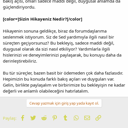
bakış açısı, onları sadece maddi değil, duygusal anlamda da
güçlendiriyordu.
[color=]Sizin Hikayeniz Nedir?[/color]
Hikayenin sonuna geldikçe, biraz da forumdaşlarıma
seslenmek istiyorum. Siz de Sed yardımıyla ilgili nasıl bir
süreçten geçiyorsunuz? Bu bekleyiş, sadece maddi değil,
duygusal olarak da sizi nasıl etkiliyor? Yardımlarla ilgili
hislerinizi ve deneyimlerinizi paylaşarak, bu konuyu daha da
derinleştirebiliriz.
Bu tür süreçler, bazen basit bir ödemeden çok daha fazlasıdır.
Hepimizin bu konuda farklı bakış açıları ve duyguları var.
Gelin, birlikte paylaşalım ve birbirimize bu bekleyişin ne kadar
değerli ve anlamlı olabileceğini hatırlatalım.
Cevap yazmak için giriş yap yada kayıt ol.
Facebook
Twitter
Reddit
Pinterest
Tumblr
WhatsApp
E-posta
Link
Paylaş: