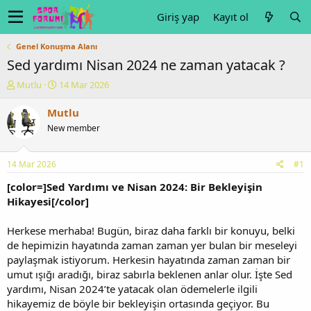
Giriş yap
Kayıt ol
Genel Konuşma Alanı
Sed yardımı Nisan 2024 ne zaman yatacak ?
K
B
Mutlu
14 Mar 2026
o
a
n
ş
Mutlu
u
l
New member
y
a
u
n
b
g
14 Mar 2026
#1
a
ı
ş
ç
[color=]Sed Yardımı ve Nisan 2024: Bir Bekleyişin
l
t
Hikayesi[/color]
a
a
t
r
Herkese merhaba! Bugün, biraz daha farklı bir konuyu, belki
a
i
de hepimizin hayatında zaman zaman yer bulan bir meseleyi
n
h
paylaşmak istiyorum. Herkesin hayatında zaman zaman bir
i
umut ışığı aradığı, biraz sabırla beklenen anlar olur. İşte Sed
yardımı, Nisan 2024’te yatacak olan ödemelerle ilgili
hikayemiz de böyle bir bekleyişin ortasında geçiyor. Bu