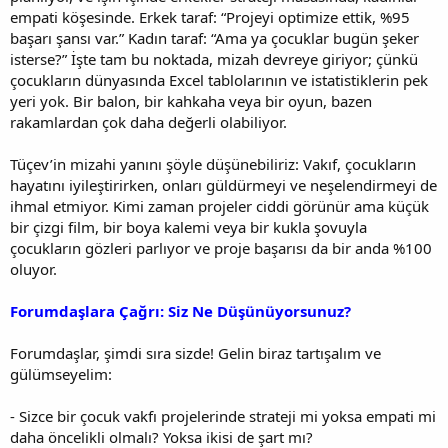
empati köşesinde. Erkek taraf: “Projeyi optimize ettik, %95
başarı şansı var.” Kadın taraf: “Ama ya çocuklar bugün şeker
isterse?” İşte tam bu noktada, mizah devreye giriyor; çünkü
çocukların dünyasında Excel tablolarının ve istatistiklerin pek
yeri yok. Bir balon, bir kahkaha veya bir oyun, bazen
rakamlardan çok daha değerli olabiliyor.
Tüçev’in mizahi yanını şöyle düşünebiliriz: Vakıf, çocukların
hayatını iyileştirirken, onları güldürmeyi ve neşelendirmeyi de
ihmal etmiyor. Kimi zaman projeler ciddi görünür ama küçük
bir çizgi film, bir boya kalemi veya bir kukla şovuyla
çocukların gözleri parlıyor ve proje başarısı da bir anda %100
oluyor.
Forumdaşlara Çağrı: Siz Ne Düşünüyorsunuz?
Forumdaşlar, şimdi sıra sizde! Gelin biraz tartışalım ve
gülümseyelim:
- Sizce bir çocuk vakfı projelerinde strateji mi yoksa empati mi
daha öncelikli olmalı? Yoksa ikisi de şart mı?