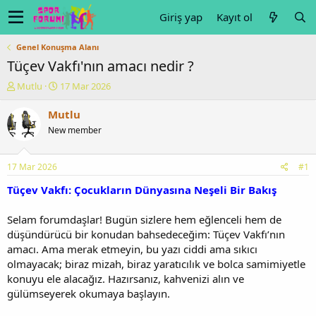
Giriş yap
Kayıt ol
Genel Konuşma Alanı
Tüçev Vakfı'nın amacı nedir ?
K
B
Mutlu
17 Mar 2026
o
a
n
ş
Mutlu
u
l
New member
y
a
u
n
b
g
17 Mar 2026
#1
a
ı
ş
ç
Tüçev Vakfı: Çocukların Dünyasına Neşeli Bir Bakış
l
t
a
a
Selam forumdaşlar! Bugün sizlere hem eğlenceli hem de
t
r
düşündürücü bir konudan bahsedeceğim: Tüçev Vakfı’nın
a
i
amacı. Ama merak etmeyin, bu yazı ciddi ama sıkıcı
n
h
olmayacak; biraz mizah, biraz yaratıcılık ve bolca samimiyetle
i
konuyu ele alacağız. Hazırsanız, kahvenizi alın ve
gülümseyerek okumaya başlayın.