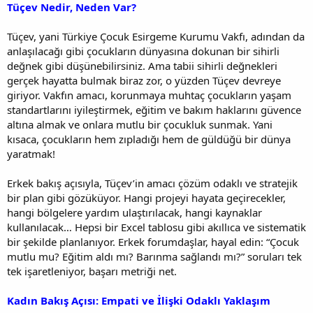
Tüçev Nedir, Neden Var?
Tüçev, yani Türkiye Çocuk Esirgeme Kurumu Vakfı, adından da
anlaşılacağı gibi çocukların dünyasına dokunan bir sihirli
değnek gibi düşünebilirsiniz. Ama tabii sihirli değnekleri
gerçek hayatta bulmak biraz zor, o yüzden Tüçev devreye
giriyor. Vakfın amacı, korunmaya muhtaç çocukların yaşam
standartlarını iyileştirmek, eğitim ve bakım haklarını güvence
altına almak ve onlara mutlu bir çocukluk sunmak. Yani
kısaca, çocukların hem zıpladığı hem de güldüğü bir dünya
yaratmak!
Erkek bakış açısıyla, Tüçev’in amacı çözüm odaklı ve stratejik
bir plan gibi gözüküyor. Hangi projeyi hayata geçirecekler,
hangi bölgelere yardım ulaştırılacak, hangi kaynaklar
kullanılacak… Hepsi bir Excel tablosu gibi akıllıca ve sistematik
bir şekilde planlanıyor. Erkek forumdaşlar, hayal edin: “Çocuk
mutlu mu? Eğitim aldı mı? Barınma sağlandı mı?” soruları tek
tek işaretleniyor, başarı metriği net.
Kadın Bakış Açısı: Empati ve İlişki Odaklı Yaklaşım