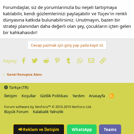
Forumdaşlar, siz de yorumlarınızla bu neşeli tartışmaya
katılabilir, kendi gözlemlerinizi paylaşabilir ve Tüçev’in renkli
dünyasına katkıda bulunabilirsiniz. Unutmayın, bazen bir
strateji planından daha değerli olan şey, çocukların içten gelen
bir kahkahasıdır!
Cevap yazmak için giriş yap yada kayıt ol.
Facebook
Twitter
Reddit
Pinterest
Tumblr
WhatsApp
E-posta
Link
Paylaş:
Genel Konuşma Alanı
Türkçe (TR)
İletişim
Koşullar
Gizlilik Politikası
Yardım
Anasayfa
R
S
S
Forum software by XenForo™
© 2010-2019 XenForo Ltd.
Büyük Forum
Kalabalık Yalnızlık
📢
Reklam ve İletişim
WhatsApp
Teams