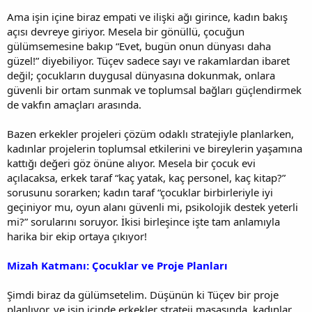
Ama işin içine biraz empati ve ilişki ağı girince, kadın bakış
açısı devreye giriyor. Mesela bir gönüllü, çocuğun
gülümsemesine bakıp “Evet, bugün onun dünyası daha
güzel!” diyebiliyor. Tüçev sadece sayı ve rakamlardan ibaret
değil; çocukların duygusal dünyasına dokunmak, onlara
güvenli bir ortam sunmak ve toplumsal bağları güçlendirmek
de vakfın amaçları arasında.
Bazen erkekler projeleri çözüm odaklı stratejiyle planlarken,
kadınlar projelerin toplumsal etkilerini ve bireylerin yaşamına
kattığı değeri göz önüne alıyor. Mesela bir çocuk evi
açılacaksa, erkek taraf “kaç yatak, kaç personel, kaç kitap?”
sorusunu sorarken; kadın taraf “çocuklar birbirleriyle iyi
geçiniyor mu, oyun alanı güvenli mi, psikolojik destek yeterli
mi?” sorularını soruyor. İkisi birleşince işte tam anlamıyla
harika bir ekip ortaya çıkıyor!
Mizah Katmanı: Çocuklar ve Proje Planları
Şimdi biraz da gülümsetelim. Düşünün ki Tüçev bir proje
planlıyor, ve işin içinde erkekler strateji masasında, kadınlar