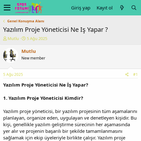
Giriş yap
Kayıt ol
Genel Konuşma Alanı
Yazılım Proje Yöneticisi Ne Iş Yapar ?
K
B
Mutlu
5 Ağu 2025
o
a
n
ş
Mutlu
u
l
New member
y
a
u
n
b
g
5 Ağu 2025
#1
a
ı
ş
ç
Yazılım Proje Yöneticisi Ne İş Yapar?
l
t
a
a
1. Yazılım Proje Yöneticisi Kimdir?
t
r
a
i
Yazılım proje yöneticisi, bir yazılım projesinin tüm aşamalarını
n
h
planlayan, organize eden, uygulayan ve denetleyen kişidir. Bu
i
kişi, genellikle yazılım geliştirme sürecinin her aşamasında
yer alır ve projenin başarılı bir şekilde tamamlanmasını
sağlamak için ekip üyeleriyle birlikte çalışır. Yazılım proje