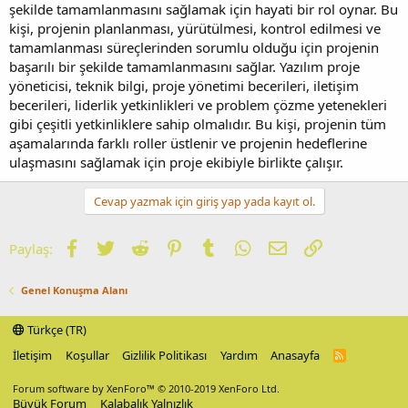
şekilde tamamlanmasını sağlamak için hayati bir rol oynar. Bu
kişi, projenin planlanması, yürütülmesi, kontrol edilmesi ve
tamamlanması süreçlerinden sorumlu olduğu için projenin
başarılı bir şekilde tamamlanmasını sağlar. Yazılım proje
yöneticisi, teknik bilgi, proje yönetimi becerileri, iletişim
becerileri, liderlik yetkinlikleri ve problem çözme yetenekleri
gibi çeşitli yetkinliklere sahip olmalıdır. Bu kişi, projenin tüm
aşamalarında farklı roller üstlenir ve projenin hedeflerine
ulaşmasını sağlamak için proje ekibiyle birlikte çalışır.
Cevap yazmak için giriş yap yada kayıt ol.
Facebook
Twitter
Reddit
Pinterest
Tumblr
WhatsApp
E-posta
Link
Paylaş:
Genel Konuşma Alanı
Türkçe (TR)
İletişim
Koşullar
Gizlilik Politikası
Yardım
Anasayfa
R
S
S
Forum software by XenForo™
© 2010-2019 XenForo Ltd.
Büyük Forum
Kalabalık Yalnızlık