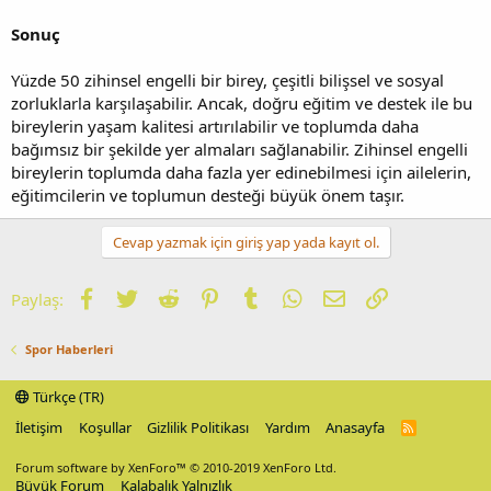
Sonuç
Yüzde 50 zihinsel engelli bir birey, çeşitli bilişsel ve sosyal
zorluklarla karşılaşabilir. Ancak, doğru eğitim ve destek ile bu
bireylerin yaşam kalitesi artırılabilir ve toplumda daha
bağımsız bir şekilde yer almaları sağlanabilir. Zihinsel engelli
bireylerin toplumda daha fazla yer edinebilmesi için ailelerin,
eğitimcilerin ve toplumun desteği büyük önem taşır.
Cevap yazmak için giriş yap yada kayıt ol.
Facebook
Twitter
Reddit
Pinterest
Tumblr
WhatsApp
E-posta
Link
Paylaş:
Spor Haberleri
Türkçe (TR)
İletişim
Koşullar
Gizlilik Politikası
Yardım
Anasayfa
R
S
S
Forum software by XenForo™
© 2010-2019 XenForo Ltd.
Büyük Forum
Kalabalık Yalnızlık