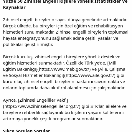
Yüzde 50 Zihinsel Engelli Kişilere Yönelik İstatistikler ve
Kaynaklar
Zihinsel engelli bireylerin sayısı dünya genelinde artmaktadır.
Birçok ülkede, bu bireyler için özel eğitim ve rehabilitasyon
hizmetleri sunulmaktadır. Zihinsel engelli bireylerin toplumsal
hayata entegrasyonunu sağlamak adına çeşitli yasalar ve
politikalar geliştirilmiştir.
Birçok kuruluş, zihinsel engelli bireylere yönelik destek ve
eğitim hizmetleri sunmaktadır. Özellikle Türkiye’de, [Milli
Eğitim Bakanlığı](https://www.meb.gov.tr/) ve [Aile, Çalışma
ve Sosyal Hizmetler Bakanlığı](https://www.aile.gov.tr/) gibi
kurumlar, zihinsel engelli bireylerin haklarını savunmakta ve
onların toplumda daha aktif rol alabilmesi için çalışmaktadır.
Ayrıca, [Zihinsel Engelliler Vakfı]
(https://www.zihinselengelliler.org.tr/) gibi STK’lar, ailelere ve
bireylere rehberlik sağlayarak bu kişilerin yaşam kalitelerini
artırmaya yönelik çeşitli programlar sunmaktadır.
Sıkça Sorulan Sorular