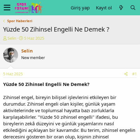
Giriş yap
Kayıt ol
Spor Haberleri
Yüzde 50 Zihinsel Engelli Ne Demek ?
K
B
Selin
5 Haz 2025
o
a
n
ş
Selin
u
l
New member
y
a
u
n
b
g
5 Haz 2025
#1
a
ı
ş
ç
Yüzde 50 Zihinsel Engelli Ne Demek?
l
t
a
a
Zihinsel engel, bireyin bilişsel işlevlerini etkileyen bir
t
r
durumdur. Zihinsel engeli olan kişiler, günlük yaşam
a
i
aktivitelerinde ve toplumsal hayatta bazı zorluklarla
n
h
karşılaşabilirler. "Yüzde 50 zihinsel engelli" ifadesi, bu
i
bireylerin zekâ düzeyini ve günlük yaşamlarını nasıl
etkilediğini açıklayan bir kavramdır. Bu terim, zihinsel engelin
derecesini gösteren bir oran olup, kişinin zihinsel