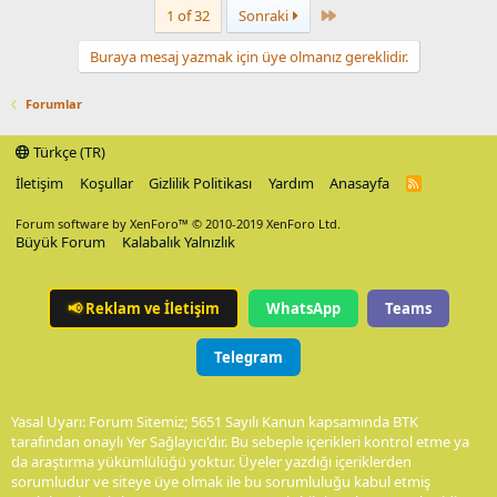
Last
1 of 32
Sonraki
Buraya mesaj yazmak için üye olmanız gereklidir.
Forumlar
Türkçe (TR)
İletişim
Koşullar
Gizlilik Politikası
Yardım
Anasayfa
R
S
S
Forum software by XenForo™
© 2010-2019 XenForo Ltd.
Büyük Forum
Kalabalık Yalnızlık
📢
Reklam ve İletişim
WhatsApp
Teams
Telegram
Yasal Uyarı: Forum Sitemiz; 5651 Sayılı Kanun kapsamında BTK
tarafından onaylı Yer Sağlayıcı'dır. Bu sebeple içerikleri kontrol etme ya
da araştırma yükümlülüğü yoktur. Üyeler yazdığı içeriklerden
sorumludur ve siteye üye olmak ile bu sorumluluğu kabul etmiş