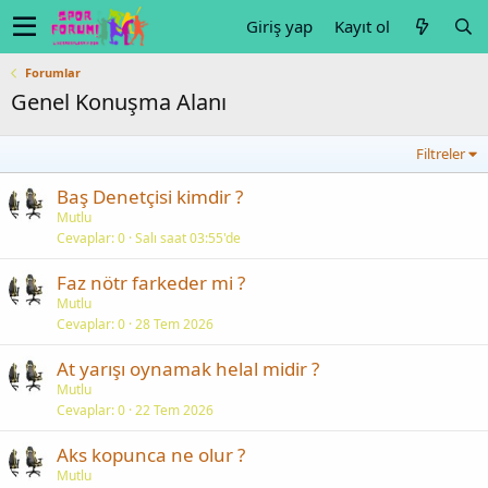
Giriş yap
Kayıt ol
Forumlar
Genel Konuşma Alanı
Filtreler
Baş Denetçisi kimdir ?
Mutlu
Cevaplar
0
Salı saat 03:55'de
Faz nötr farkeder mi ?
Mutlu
Cevaplar
0
28 Tem 2026
At yarışı oynamak helal midir ?
Mutlu
Cevaplar
0
22 Tem 2026
Aks kopunca ne olur ?
Mutlu