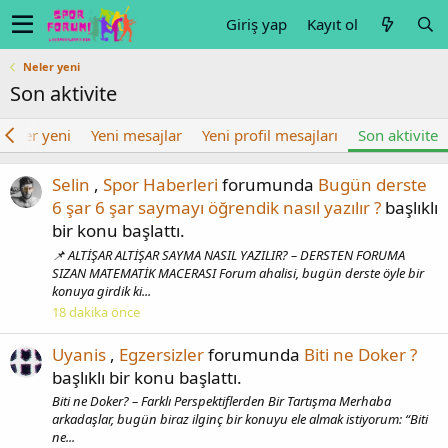
Giriş yap
Kayıt ol
Neler yeni
Son aktivite
Neler yeni
Yeni mesajlar
Yeni profil mesajları
Son aktivite
Selin
,
Spor Haberleri
forumunda
Bugün derste
6 şar 6 şar saymayı öğrendik nasıl yazılır ?
başlıklı
bir konu başlattı.
📌 ALTİŞAR ALTİŞAR SAYMA NASIL YAZILIR? – DERSTEN FORUMA
SIZAN MATEMATİK MACERASI Forum ahalisi, bugün derste öyle bir
konuya girdik ki...
18 dakika önce
Uyanis
,
Egzersizler
forumunda
Biti ne Doker ?
başlıklı bir konu başlattı.
Biti ne Doker? – Farklı Perspektiflerden Bir Tartışma Merhaba
arkadaşlar, bugün biraz ilginç bir konuyu ele almak istiyorum: “Biti
ne...