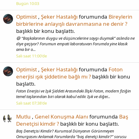
Bugün 10:03
Optimist
,
Şeker Hastalığı
forumunda
Bireylerin
birbirlerine anlayışlı davranmasına ne denir ?
başlıklı bir konu başlattı.
😄 “Başkalarının duygu ve düşüncelerine saygı duymak” aslında ne
diye geçiyor? Forumun empati laboratuvarı Forumda yine klasik
ama bir o...
Salı saat 11:00'de
Optimist
,
Şeker Hastalığı
forumunda
Foton
enerjisi ışık şiddetine bağlı mı ?
başlıklı bir konu
başlattı.
Foton Enerjisi ve Işık Şiddeti Arasındaki İlişki Foton, modern fiziğin
temel taşlarından biri olarak kabul edilir. Işık ve diğer...
Salı saat 07:38'de
Mutlu
,
Genel Konuşma Alanı
forumunda
Baş
Denetçisi kimdir ?
başlıklı bir konu başlattı.
Baş Denetçisi Kimdir? Kurumsal Dünyanın Görünmeyen
Omurgasını Anlamak Forumlarda “baş denetçi kimdir?” sorusu