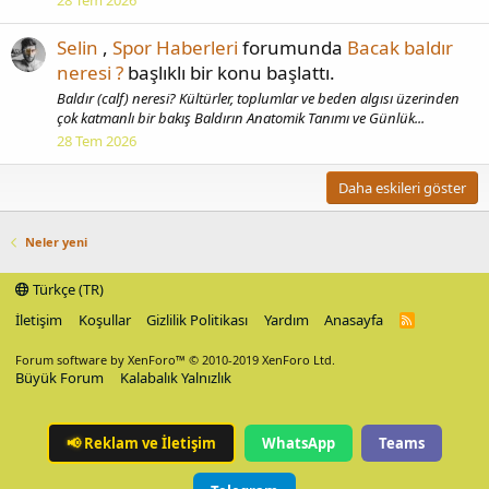
28 Tem 2026
Selin
,
Spor Haberleri
forumunda
Bacak baldır
neresi ?
başlıklı bir konu başlattı.
Baldır (calf) neresi? Kültürler, toplumlar ve beden algısı üzerinden
çok katmanlı bir bakış Baldırın Anatomik Tanımı ve Günlük...
28 Tem 2026
Daha eskileri göster
Neler yeni
Türkçe (TR)
İletişim
Koşullar
Gizlilik Politikası
Yardım
Anasayfa
R
S
S
Forum software by XenForo™
© 2010-2019 XenForo Ltd.
Büyük Forum
Kalabalık Yalnızlık
📢
Reklam ve İletişim
WhatsApp
Teams