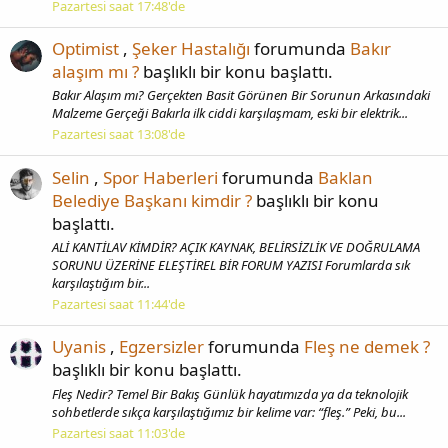
Pazartesi saat 17:48'de
Optimist
,
Şeker Hastalığı
forumunda
Bakır
alaşım mı ?
başlıklı bir konu başlattı.
Bakır Alaşım mı? Gerçekten Basit Görünen Bir Sorunun Arkasındaki
Malzeme Gerçeği Bakırla ilk ciddi karşılaşmam, eski bir elektrik...
Pazartesi saat 13:08'de
Selin
,
Spor Haberleri
forumunda
Baklan
Belediye Başkanı kimdir ?
başlıklı bir konu
başlattı.
ALİ KANTİLAV KİMDİR? AÇIK KAYNAK, BELİRSİZLİK VE DOĞRULAMA
SORUNU ÜZERİNE ELEŞTİREL BİR FORUM YAZISI Forumlarda sık
karşılaştığım bir...
Pazartesi saat 11:44'de
Uyanis
,
Egzersizler
forumunda
Fleş ne demek ?
başlıklı bir konu başlattı.
Fleş Nedir? Temel Bir Bakış Günlük hayatımızda ya da teknolojik
sohbetlerde sıkça karşılaştığımız bir kelime var: “fleş.” Peki, bu...
Pazartesi saat 11:03'de