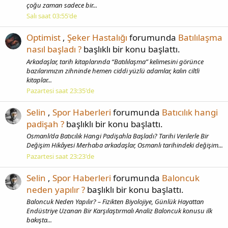
çoğu zaman sadece bir...
Salı saat 03:55'de
Optimist
,
Şeker Hastalığı
forumunda
Batılılaşma
nasıl başladı ?
başlıklı bir konu başlattı.
Arkadaşlar, tarih kitaplarında “Batılılaşma” kelimesini görünce
bazılarımızın zihninde hemen ciddi yüzlü adamlar, kalın ciltli
kitaplar...
Pazartesi saat 23:35'de
Selin
,
Spor Haberleri
forumunda
Batıcılık hangi
padişah ?
başlıklı bir konu başlattı.
Osmanlı’da Batıcılık Hangi Padişahla Başladı? Tarihi Verilerle Bir
Değişim Hikâyesi Merhaba arkadaşlar, Osmanlı tarihindeki değişim...
Pazartesi saat 23:23'de
Selin
,
Spor Haberleri
forumunda
Baloncuk
neden yapılır ?
başlıklı bir konu başlattı.
Baloncuk Neden Yapılır? – Fizikten Biyolojiye, Günlük Hayattan
Endüstriye Uzanan Bir Karşılaştırmalı Analiz Baloncuk konusu ilk
bakışta...