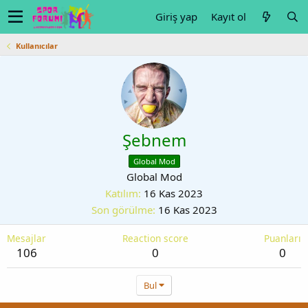
Giriş yap
Kayıt ol
Kullanıcılar
Şebnem
Global Mod
Global Mod
Katılım
16 Kas 2023
Son görülme
16 Kas 2023
Mesajlar
Reaction score
Puanları
106
0
0
Bul