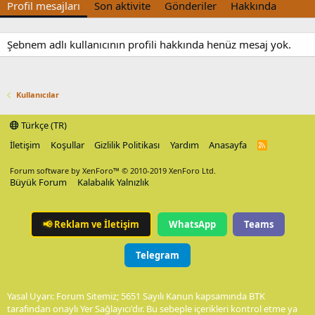
Profil mesajları
Son aktivite
Gönderiler
Hakkında
Şebnem adlı kullanıcının profili hakkında henüz mesaj yok.
Kullanıcılar
Türkçe (TR)
İletişim
Koşullar
Gizlilik Politikası
Yardım
Anasayfa
R
S
S
Forum software by XenForo™
© 2010-2019 XenForo Ltd.
Büyük Forum
Kalabalık Yalnızlık
📢
Reklam ve İletişim
WhatsApp
Teams
Telegram
Yasal Uyarı: Forum Sitemiz; 5651 Sayılı Kanun kapsamında BTK
tarafından onaylı Yer Sağlayıcı'dır. Bu sebeple içerikleri kontrol etme ya