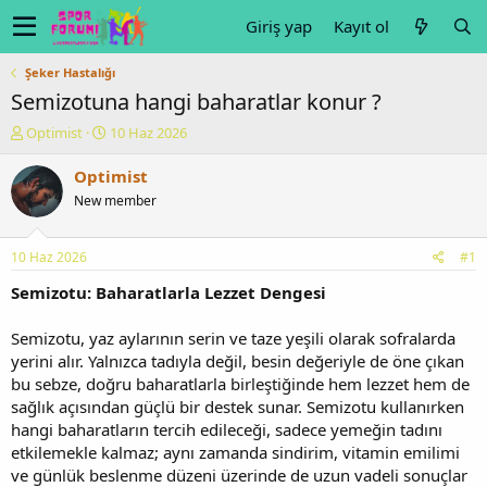
Giriş yap
Kayıt ol
Şeker Hastalığı
Semizotuna hangi baharatlar konur ?
K
B
Optimist
10 Haz 2026
o
a
n
ş
Optimist
u
l
New member
y
a
u
n
b
g
10 Haz 2026
#1
a
ı
ş
ç
Semizotu: Baharatlarla Lezzet Dengesi
l
t
a
a
Semizotu, yaz aylarının serin ve taze yeşili olarak sofralarda
t
r
yerini alır. Yalnızca tadıyla değil, besin değeriyle de öne çıkan
a
i
bu sebze, doğru baharatlarla birleştiğinde hem lezzet hem de
n
h
sağlık açısından güçlü bir destek sunar. Semizotu kullanırken
i
hangi baharatların tercih edileceği, sadece yemeğin tadını
etkilemekle kalmaz; aynı zamanda sindirim, vitamin emilimi
ve günlük beslenme düzeni üzerinde de uzun vadeli sonuçlar