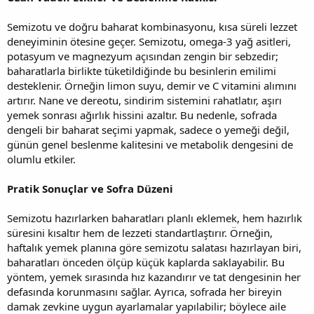
Semizotu ve doğru baharat kombinasyonu, kısa süreli lezzet
deneyiminin ötesine geçer. Semizotu, omega-3 yağ asitleri,
potasyum ve magnezyum açısından zengin bir sebzedir;
baharatlarla birlikte tüketildiğinde bu besinlerin emilimi
desteklenir. Örneğin limon suyu, demir ve C vitamini alımını
artırır. Nane ve dereotu, sindirim sistemini rahatlatır, aşırı
yemek sonrası ağırlık hissini azaltır. Bu nedenle, sofrada
dengeli bir baharat seçimi yapmak, sadece o yemeği değil,
günün genel beslenme kalitesini ve metabolik dengesini de
olumlu etkiler.
Pratik Sonuçlar ve Sofra Düzeni
Semizotu hazırlarken baharatları planlı eklemek, hem hazırlık
süresini kısaltır hem de lezzeti standartlaştırır. Örneğin,
haftalık yemek planına göre semizotu salatası hazırlayan biri,
baharatları önceden ölçüp küçük kaplarda saklayabilir. Bu
yöntem, yemek sırasında hız kazandırır ve tat dengesinin her
defasında korunmasını sağlar. Ayrıca, sofrada her bireyin
damak zevkine uygun ayarlamalar yapılabilir; böylece aile