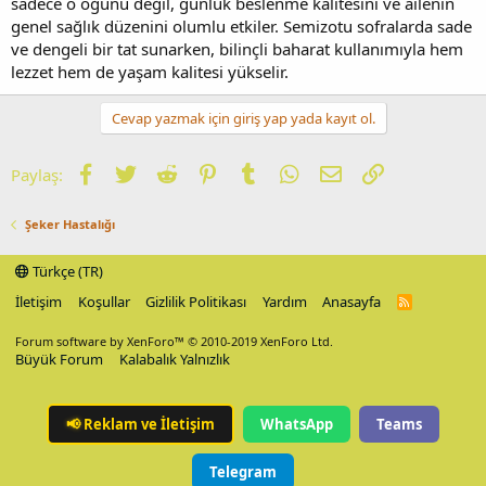
sadece o öğünü değil, günlük beslenme kalitesini ve ailenin
genel sağlık düzenini olumlu etkiler. Semizotu sofralarda sade
ve dengeli bir tat sunarken, bilinçli baharat kullanımıyla hem
lezzet hem de yaşam kalitesi yükselir.
Cevap yazmak için giriş yap yada kayıt ol.
Facebook
Twitter
Reddit
Pinterest
Tumblr
WhatsApp
E-posta
Link
Paylaş:
Şeker Hastalığı
Türkçe (TR)
İletişim
Koşullar
Gizlilik Politikası
Yardım
Anasayfa
R
S
S
Forum software by XenForo™
© 2010-2019 XenForo Ltd.
Büyük Forum
Kalabalık Yalnızlık
📢
Reklam ve İletişim
WhatsApp
Teams
Telegram