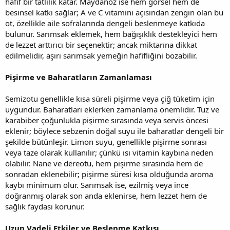
hafif bir tatlılık katar. Maydanoz ise hem görsel hem de
besinsel katkı sağlar; A ve C vitamini açısından zengin olan bu
ot, özellikle aile sofralarında dengeli beslenmeye katkıda
bulunur. Sarımsak eklemek, hem bağışıklık destekleyici hem
de lezzet arttırıcı bir seçenektir; ancak miktarına dikkat
edilmelidir, aşırı sarımsak yemeğin hafifliğini bozabilir.
Pişirme ve Baharatların Zamanlaması
Semizotu genellikle kısa süreli pişirme veya çiğ tüketim için
uygundur. Baharatları eklerken zamanlama önemlidir. Tuz ve
karabiber çoğunlukla pişirme sırasında veya servis öncesi
eklenir; böylece sebzenin doğal suyu ile baharatlar dengeli bir
şekilde bütünleşir. Limon suyu, genellikle pişirme sonrası
veya taze olarak kullanılır; çünkü ısı vitamin kaybına neden
olabilir. Nane ve dereotu, hem pişirme sırasında hem de
sonradan eklenebilir; pişirme süresi kısa olduğunda aroma
kaybı minimum olur. Sarımsak ise, ezilmiş veya ince
doğranmış olarak son anda eklenirse, hem lezzet hem de
sağlık faydası korunur.
Uzun Vadeli Etkiler ve Beslenme Katkısı