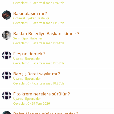
Cevaplar
0
Pazartesi saat 17:48'de
Bakır alaşım mı ?
Optimist
Şeker Hastalığı
Cevaplar
0
Pazartesi saat 13:08'de
Baklan Belediye Başkanı kimdir ?
Selin
Spor Haberleri
Cevaplar
0
Pazartesi saat 11:44'de
Fleş ne demek ?
Uyanis
Egzersizler
Cevaplar
0
Pazartesi saat 11:03'de
Bahşiş ücret sayılır mı ?
Uyanis
Egzersizler
Cevaplar
0
Pazartesi saat 10:35'de
Fito krem nerelere sürülür ?
Uyanis
Egzersizler
Cevaplar
0
29 Tem 2026
Bafra Merkez nüfusu ne kadar ?