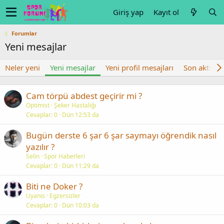
Giriş yap
Kayıt ol
Forumlar
Yeni mesajlar
Neler yeni
Yeni mesajlar
Yeni profil mesajları
Son aktivite
Cam törpü abdest geçirir mi ?
Optimist
Şeker Hastalığı
Cevaplar
0
Dün 12:53 da
Bugün derste 6 şar 6 şar saymayı öğrendik nasıl
yazılır ?
Selin
Spor Haberleri
Cevaplar
0
Dün 11:29 da
Biti ne Doker ?
Uyanis
Egzersizler
Cevaplar
0
Dün 10:03 da