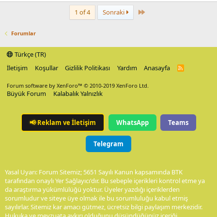
Last
1 of 4
Sonraki
Forumlar
Türkçe (TR)
İletişim
Koşullar
Gizlilik Politikası
Yardım
Anasayfa
R
S
S
Forum software by XenForo™
© 2010-2019 XenForo Ltd.
Büyük Forum
Kalabalık Yalnızlık
📢
Reklam ve İletişim
WhatsApp
Teams
Telegram
Yasal Uyarı: Forum Sitemiz; 5651 Sayılı Kanun kapsamında BTK
tarafından onaylı Yer Sağlayıcı'dır. Bu sebeple içerikleri kontrol etme ya
da araştırma yükümlülüğü yoktur. Üyeler yazdığı içeriklerden
sorumludur ve siteye üye olmak ile bu sorumluluğu kabul etmiş
sayılırlar. Sitemiz kar amacı gütmez, ücretsiz bilgi paylaşım merkezidir.
Hukuka ve mevzuata aykırı olduğunu düşündüğünüz içeriği