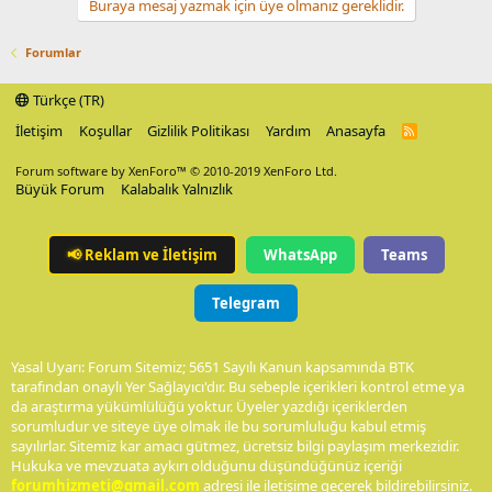
Buraya mesaj yazmak için üye olmanız gereklidir.
Forumlar
Türkçe (TR)
İletişim
Koşullar
Gizlilik Politikası
Yardım
Anasayfa
R
S
S
Forum software by XenForo™
© 2010-2019 XenForo Ltd.
Büyük Forum
Kalabalık Yalnızlık
📢
Reklam ve İletişim
WhatsApp
Teams
Telegram
Yasal Uyarı: Forum Sitemiz; 5651 Sayılı Kanun kapsamında BTK
tarafından onaylı Yer Sağlayıcı'dır. Bu sebeple içerikleri kontrol etme ya
da araştırma yükümlülüğü yoktur. Üyeler yazdığı içeriklerden
sorumludur ve siteye üye olmak ile bu sorumluluğu kabul etmiş
sayılırlar. Sitemiz kar amacı gütmez, ücretsiz bilgi paylaşım merkezidir.
Hukuka ve mevzuata aykırı olduğunu düşündüğünüz içeriği
forumhizmeti@gmail.com
adresi ile iletişime geçerek bildirebilirsiniz.