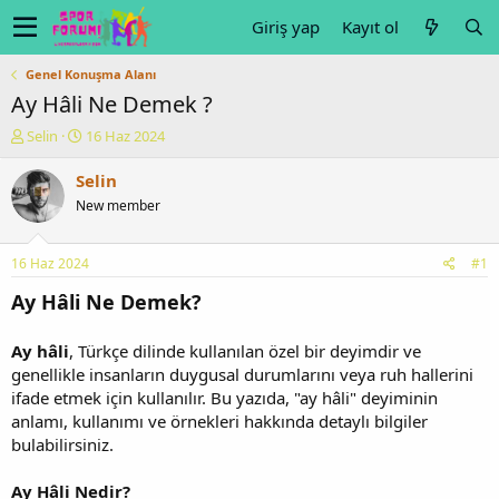
Giriş yap
Kayıt ol
Genel Konuşma Alanı
Ay Hâli Ne Demek ?
K
B
Selin
16 Haz 2024
o
a
n
ş
Selin
u
l
New member
y
a
u
n
b
g
16 Haz 2024
#1
a
ı
ş
ç
Ay Hâli Ne Demek?
l
t
a
a
Ay hâli
, Türkçe dilinde kullanılan özel bir deyimdir ve
t
r
genellikle insanların duygusal durumlarını veya ruh hallerini
a
i
n
h
ifade etmek için kullanılır. Bu yazıda, "ay hâli" deyiminin
i
anlamı, kullanımı ve örnekleri hakkında detaylı bilgiler
bulabilirsiniz.
Ay Hâli Nedir?