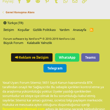
Facebook
Twitter
Reddit
Pinterest
Tumblr
WhatsApp
E-posta
Link
Paylaş:
Genel Konuşma Alanı
Türkçe (TR)
İletişim
Koşullar
Gizlilik Politikası
Yardım
Anasayfa
R
S
S
Forum software by XenForo™
© 2010-2019 XenForo Ltd.
Büyük Forum
Kalabalık Yalnızlık
📢
Reklam ve İletişim
WhatsApp
Teams
Telegram
Yasal Uyarı: Forum Sitemiz; 5651 Sayılı Kanun kapsamında BTK
tarafından onaylı Yer Sağlayıcı'dır. Bu sebeple içerikleri kontrol etme ya
da araştırma yükümlülüğü yoktur. Üyeler yazdığı içeriklerden
sorumludur ve siteye üye olmak ile bu sorumluluğu kabul etmiş
sayılırlar. Sitemiz kar amacı gütmez, ücretsiz bilgi paylaşım merkezidir.
Hukuka ve mevzuata aykırı olduğunu düşündüğünüz içeriği
forumhizmeti@gmail.com
adresi ile iletişime geçerek bildirebilirsiniz.