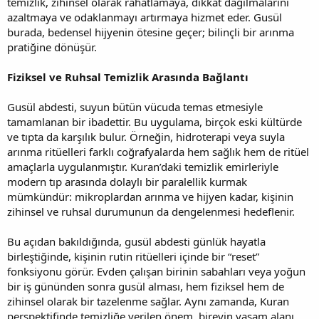
temizlik, zihinsel olarak rahatlamaya, dikkat dağılmalarını
azaltmaya ve odaklanmayı artırmaya hizmet eder. Gusül
burada, bedensel hijyenin ötesine geçer; bilinçli bir arınma
pratiğine dönüşür.
Fiziksel ve Ruhsal Temizlik Arasında Bağlantı
Gusül abdesti, suyun bütün vücuda temas etmesiyle
tamamlanan bir ibadettir. Bu uygulama, birçok eski kültürde
ve tıpta da karşılık bulur. Örneğin, hidroterapi veya suyla
arınma ritüelleri farklı coğrafyalarda hem sağlık hem de ritüel
amaçlarla uygulanmıştır. Kuran’daki temizlik emirleriyle
modern tıp arasında dolaylı bir paralellik kurmak
mümkündür: mikroplardan arınma ve hijyen kadar, kişinin
zihinsel ve ruhsal durumunun da dengelenmesi hedeflenir.
Bu açıdan bakıldığında, gusül abdesti günlük hayatla
birleştiğinde, kişinin rutin ritüelleri içinde bir “reset”
fonksiyonu görür. Evden çalışan birinin sabahları veya yoğun
bir iş gününden sonra gusül alması, hem fiziksel hem de
zihinsel olarak bir tazelenme sağlar. Aynı zamanda, Kuran
perspektifinde temizliğe verilen önem, bireyin yaşam alanı,