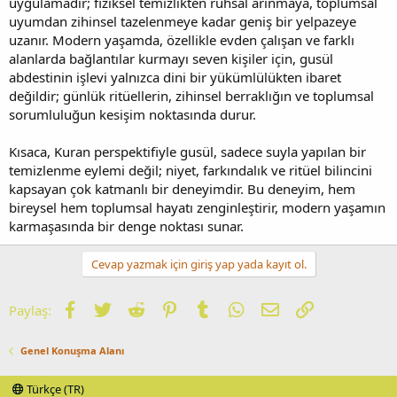
uygulamadır; fiziksel temizlikten ruhsal arınmaya, toplumsal
uyumdan zihinsel tazelenmeye kadar geniş bir yelpazeye
uzanır. Modern yaşamda, özellikle evden çalışan ve farklı
alanlarda bağlantılar kurmayı seven kişiler için, gusül
abdestinin işlevi yalnızca dini bir yükümlülükten ibaret
değildir; günlük ritüellerin, zihinsel berraklığın ve toplumsal
sorumluluğun kesişim noktasında durur.
Kısaca, Kuran perspektifiyle gusül, sadece suyla yapılan bir
temizlenme eylemi değil; niyet, farkındalık ve ritüel bilincini
kapsayan çok katmanlı bir deneyimdir. Bu deneyim, hem
bireysel hem toplumsal hayatı zenginleştirir, modern yaşamın
karmaşasında bir denge noktası sunar.
Cevap yazmak için giriş yap yada kayıt ol.
Facebook
Twitter
Reddit
Pinterest
Tumblr
WhatsApp
E-posta
Link
Paylaş:
Genel Konuşma Alanı
Türkçe (TR)