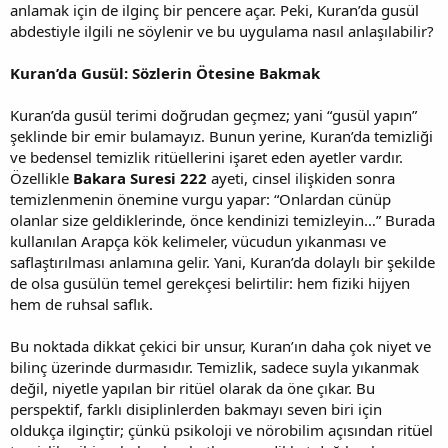
anlamak için de ilginç bir pencere açar. Peki, Kuran’da gusül
abdestiyle ilgili ne söylenir ve bu uygulama nasıl anlaşılabilir?
Kuran’da Gusül: Sözlerin Ötesine Bakmak
Kuran’da gusül terimi doğrudan geçmez; yani “gusül yapın”
şeklinde bir emir bulamayız. Bunun yerine, Kuran’da temizliği
ve bedensel temizlik ritüellerini işaret eden ayetler vardır.
Özellikle
Bakara Suresi 222
ayeti, cinsel ilişkiden sonra
temizlenmenin önemine vurgu yapar: “Onlardan cünüp
olanlar size geldiklerinde, önce kendinizi temizleyin…” Burada
kullanılan Arapça kök kelimeler, vücudun yıkanması ve
saflaştırılması anlamına gelir. Yani, Kuran’da dolaylı bir şekilde
de olsa gusülün temel gerekçesi belirtilir: hem fiziki hijyen
hem de ruhsal saflık.
Bu noktada dikkat çekici bir unsur, Kuran’ın daha çok niyet ve
bilinç üzerinde durmasıdır. Temizlik, sadece suyla yıkanmak
değil, niyetle yapılan bir ritüel olarak da öne çıkar. Bu
perspektif, farklı disiplinlerden bakmayı seven biri için
oldukça ilginçtir; çünkü psikoloji ve nörobilim açısından ritüel