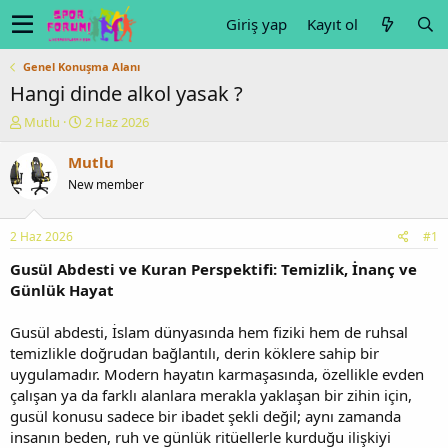
Giriş yap
Kayıt ol
Genel Konuşma Alanı
Hangi dinde alkol yasak ?
K
B
Mutlu
2 Haz 2026
o
a
n
ş
Mutlu
u
l
New member
y
a
u
n
b
g
2 Haz 2026
#1
a
ı
ş
ç
Gusül Abdesti ve Kuran Perspektifi: Temizlik, İnanç ve
l
t
Günlük Hayat
a
a
t
r
Gusül abdesti, İslam dünyasında hem fiziki hem de ruhsal
a
i
temizlikle doğrudan bağlantılı, derin köklere sahip bir
n
h
uygulamadır. Modern hayatın karmaşasında, özellikle evden
i
çalışan ya da farklı alanlara merakla yaklaşan bir zihin için,
gusül konusu sadece bir ibadet şekli değil; aynı zamanda
insanın beden, ruh ve günlük ritüellerle kurduğu ilişkiyi