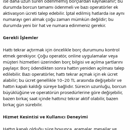
ise daha uzun süren ödenmemiş borçlardan kaynaklanır; bu
durumda borcun tamamı ödenmeli ve bazı operatörler ek
aktivasyon ücreti talep edebilir. İptal edilmiş hatlarda ise aynı
numarayı geri almak çoğu zaman mümkün değildir; bu
durumda yeni bir hat ve numara edinmeniz gerekir.
Gerekli İşlemler
Hattı tekrar açtırmak için öncelikle borç durumunu kontrol
etmek gerekiyor. Çoğu operatör, online uygulamalar veya
müşteri hizmetleri üzerinden borç bilgisi ve açılma şartlarını
paylaşır. Borç ödendikten sonra hattın yeniden açılması talep
edilebilir. Bazı operatörler, hattı tekrar açmak için ek ücret
alabilir; bu ücret genellikle 10–20 TL arasında değişebilir ve
hattın kapalı kaldığı süreye bağlıdır. Sürecin uzunluğu, borcun
büyüklüğüne ve operatörün prosedürlerine göre değişebilir,
bazen birkaç saat içinde hattınız tekrar aktif olabilir, bazen
birkaç gün sürebilir.
Hizmet Kesintisi ve Kullanıcı Deneyimi
Hattın kapalı olduğu süre boyunca, aramalar, mesajlar ve