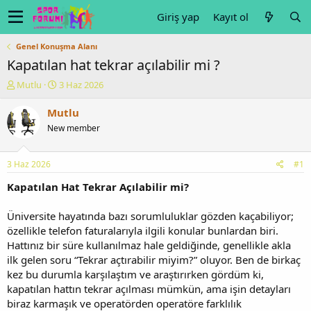
Giriş yap
Kayıt ol
Genel Konuşma Alanı
Kapatılan hat tekrar açılabilir mi ?
K
B
Mutlu
3 Haz 2026
o
a
n
ş
Mutlu
u
l
New member
y
a
u
n
b
g
3 Haz 2026
#1
a
ı
ş
ç
Kapatılan Hat Tekrar Açılabilir mi?
l
t
a
a
Üniversite hayatında bazı sorumluluklar gözden kaçabiliyor;
t
r
özellikle telefon faturalarıyla ilgili konular bunlardan biri.
a
i
Hattınız bir süre kullanılmaz hale geldiğinde, genellikle akla
n
h
ilk gelen soru “Tekrar açtırabilir miyim?” oluyor. Ben de birkaç
i
kez bu durumla karşılaştım ve araştırırken gördüm ki,
kapatılan hattın tekrar açılması mümkün, ama işin detayları
biraz karmaşık ve operatörden operatöre farklılık