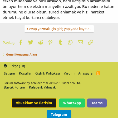
erken müdahale ve hızlı aksiyon, hem iletişimin aksamasını
önlüyor hem de ekstra maliyetleri azaltıyor. Bu nedenle hattın
durumu ne olursa olsun, süreci anlamak ve hızlı hareket
etmek hayat kurtarıcı olabiliyor.
Cevap yazmak için giriş yap yada kayıt ol.
Facebook
Twitter
Reddit
Pinterest
Tumblr
WhatsApp
E-posta
Link
Paylaş:
Genel Konuşma Alanı
Türkçe (TR)
İletişim
Koşullar
Gizlilik Politikası
Yardım
Anasayfa
R
S
S
Forum software by XenForo™
© 2010-2019 XenForo Ltd.
Büyük Forum
Kalabalık Yalnızlık
📢
Reklam ve İletişim
WhatsApp
Teams
Telegram