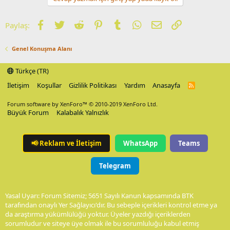
Facebook
Twitter
Reddit
Pinterest
Tumblr
WhatsApp
E-posta
Link
Paylaş:
Genel Konuşma Alanı
Türkçe (TR)
İletişim
Koşullar
Gizlilik Politikası
Yardım
Anasayfa
R
S
S
Forum software by XenForo™
© 2010-2019 XenForo Ltd.
Büyük Forum
Kalabalık Yalnızlık
📢
Reklam ve İletişim
WhatsApp
Teams
Telegram
Yasal Uyarı: Forum Sitemiz; 5651 Sayılı Kanun kapsamında BTK
tarafından onaylı Yer Sağlayıcı'dır. Bu sebeple içerikleri kontrol etme ya
da araştırma yükümlülüğü yoktur. Üyeler yazdığı içeriklerden
sorumludur ve siteye üye olmak ile bu sorumluluğu kabul etmiş