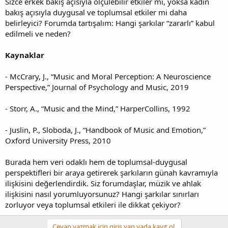
Sizce erkek bakış açısıyla ölçülebilir etkiler mi, yoksa kadın
bakış açısıyla duygusal ve toplumsal etkiler mi daha
belirleyici? Forumda tartışalım: Hangi şarkılar “zararlı” kabul
edilmeli ve neden?
Kaynaklar
- McCrary, J., “Music and Moral Perception: A Neuroscience
Perspective,” Journal of Psychology and Music, 2019
- Storr, A., “Music and the Mind,” HarperCollins, 1992
- Juslin, P., Sloboda, J., “Handbook of Music and Emotion,”
Oxford University Press, 2010
Burada hem veri odaklı hem de toplumsal-duygusal
perspektifleri bir araya getirerek şarkıların günah kavramıyla
ilişkisini değerlendirdik. Siz forumdaşlar, müzik ve ahlak
ilişkisini nasıl yorumluyorsunuz? Hangi şarkılar sınırları
zorluyor veya toplumsal etkileri ile dikkat çekiyor?
Cevap yazmak için giriş yap yada kayıt ol.