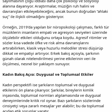
sayılmasının çoğu iddiası daha çok psikoloji ve sosyoloji
alanına dayanıyor. Araştırmalar, müziğin ruh halini ve
davranışları etkileyebileceğini, ancak bunun doğrudan “ahlaki
suç” ile ilişkili olmadığını gösteriyor.
Örneğin, 2019’da yapılan bir nöropsikoloji çalışması, farklı tür
müziklerin insanların empati ve agresyon seviyeleri üzerinde
ölçülebilir etkileri olduğunu ortaya koydu. Agresif ritimler ve
sözler kısa vadede öfke ve risk alma davranışlarını
artırabilirken, klasik veya huzurlu melodiler stresi düşürüp
dikkat ve empatiyi artırıyor. Erkek bakış açısıyla, şarkının
günah olarak nitelendirilmesi yerine etkilerinin veri ile
ölçülmesi, nesnel bir yaklaşım sunuyor.
Kadın Bakış Açısı: Duygusal ve Toplumsal Etkiler
Kadın perspektifi ise şarkıların toplumsal ve duygusal
etkilerini ön plana çıkarıyor. Şarkılar, bireylerin kimlik
inşasında, toplumsal normları algılamasında ve duygusal
deneyimlerinde kritik rol oynar. Bazı şarkıların sözlerinde
cinsiyetçi veya zararlı mesajlar yer alabilir; bu da toplumsal
açıdan etik sorunlar yaratır.