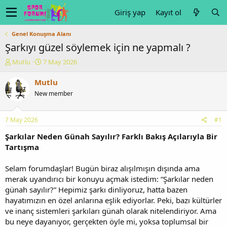
Giriş yap
Kayıt ol
Genel Konuşma Alanı
Şarkıyı güzel söylemek için ne yapmalı ?
K
B
Mutlu
7 May 2026
o
a
n
ş
Mutlu
u
l
New member
y
a
u
n
b
g
7 May 2026
#1
a
ı
ş
ç
Şarkılar Neden Günah Sayılır? Farklı Bakış Açılarıyla Bir
l
t
Tartışma
a
a
t
r
Selam forumdaşlar! Bugün biraz alışılmışın dışında ama
a
i
merak uyandırıcı bir konuyu açmak istedim: “Şarkılar neden
n
h
günah sayılır?” Hepimiz şarkı dinliyoruz, hatta bazen
i
hayatımızın en özel anlarına eşlik ediyorlar. Peki, bazı kültürler
ve inanç sistemleri şarkıları günah olarak nitelendiriyor. Ama
bu neye dayanıyor, gerçekten öyle mi, yoksa toplumsal bir